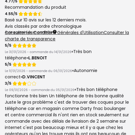
Note
4.77/5
de
Recommandation du produit
Note
4.55/5
de
Basé sur
10 avis
sur les 12 derniers mois.
Avis classés par ordre chronologique
Avis soumis à un contrôle
Consulter les Conditions Générales d'Utilisation
Consulter la
charte de transparence
Note
5/5
de
Très bon
Le 31/01/2026 - commande du 14/01/2026
téléphone
L.BENOIT
Note
5/5
de
Autonomie
Le 11/01/2026 - commande du 06/01/2026
correct
D.VINCENT
Note
3/5
de
Très bon téléphone
Le 09/01/2026 - commande du 05/01/2026
fonctionne très bien Un téléphone de très bonne qualité
Juste le gros problème c'est de trouver des coques pour le
téléphone car en magasin comme Darty fnac boulanger
et centre commercial ils n'ont rien en stock seulement sur
commande avec des délais de livraison de 2 semaine sur
internet c'est pas beaucoup mieux et il y a que chez les
opérateurs qu'on les trouve mais ils ont pas beaucoup de