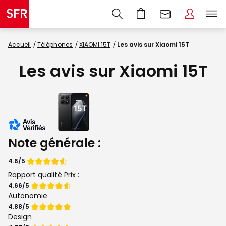
Accueil
Téléphones
XIAOMI 15T
Les avis sur Xiaomi 15T
Les avis sur Xiaomi 15T
Note générale :
Note
4.6/5
de
Rapport qualité Prix :
Note
4.66/5
de
Autonomie
Note
4.88/5
de
Design