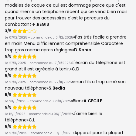
modèles de coque ce qui est dommage parce que c'est
quand même un téléphone récent qui ce vend bien mais
pour trouver des accessoires c'est le parcours du
combattant
F.REGIS
Note
3/5
de
Pas très facile a prendre
Le 07/12/2025 - commande du 01/12/2025
en main Menu difficilement compréhensible Caractère
trop gros meme apres réglages
D.Sonia
Note
5/5
de
L'écran du téléphone est
Le 27/11/2025 - commande du 21/11/2025
grand et il est agréable à tenir.
C.D
Note
5/5
de
mon fils a trop aimé son
Le 27/11/2025 - commande du 22/11/2025
nouveau téléphone
S.Bedia
Note
5/5
de
Bien
A.CECILE
Le 23/11/2025 - commande du 21/11/2025
Note
5/5
de
J'aime bien le
Le 12/11/2025 - commande du 06/11/2025
téléphone
C.L
Note
5/5
de
Appareil pour la plupart
Le 27/10/2025 - commande du 17/10/2025