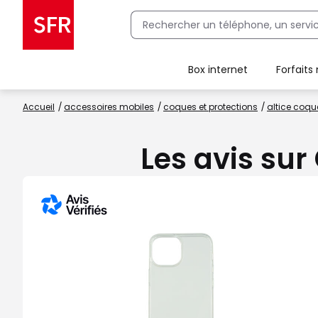
Box internet
Forfaits
Client Box SFR, ajouter une offre Maison Sécurisée
Accueil
accessoires mobiles
coques et protections
altice coqu
Les avis sur