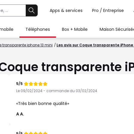
Apps & services
Pro / Entreprise
 mobile
Téléphones
Box + Mobile
Maison Sécurisé
e transparente iphone 13 mini
Les avis sur Coque transparente iPhone 
 Coque transparente i
5/5
Note
de
Le 09/02/2024 - commande du 03/02/2024
Très bien bonne qualité
A A.
5/5