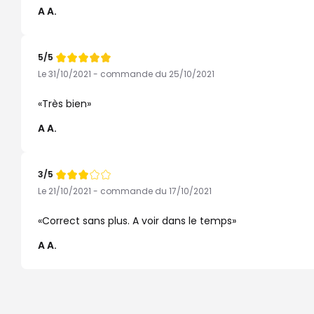
A A.
5/5
Note
de
Le 31/10/2021 - commande du 25/10/2021
Très bien
A A.
3/5
Note
de
Le 21/10/2021 - commande du 17/10/2021
Correct sans plus. A voir dans le temps
A A.