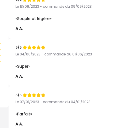
Note
de
Le 13/09/2023 - commande du 09/09/2023
Souple et légère
A A.
5/5
Note
de
Le 04/06/2023 - commande du 01/06/2023
Super
A A.
5/5
Note
de
Le 07/01/2023 - commande du 04/01/2023
Parfait
A A.