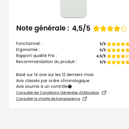
Note générale :
Note
4,5/5
de
Fonctionnel :
Note
5/5
de
Ergonomie :
Note
5/5
de
Rapport qualité Prix :
Note
4,5/5
de
Recommandation du produit :
Note
5/5
de
Basé sur 14 avis sur les 12 derniers mois.
Avis classés par ordre chronologique
Avis soumis à un contrôle
Consulter les Conditions Générales d'Utilisation
Consulter la charte de transparence