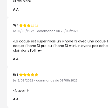
Très bien
A A.
3/5
Note
de
Le 30/08/2022 - commande du 26/08/2022
La coque est super mais un iPhone 13 avec une coque 13 
coque iPhone 13 pro ou iPhone 13 mini…n’ayant pas acheté
clair dans l’offre
A A.
5/5
Note
de
Le 12/08/2022 - commande du 08/08/2022
A avoir !
A A.