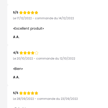
5/5
Note
de
Le 17/12/2022 - commande du 14/12/2022
Excellent produit
A A.
4/5
Note
de
Le 20/10/2022 - commande du 12/10/2022
Bien
A A.
5/5
Note
de
Le 28/09/2022 - commande du 23/09/2022