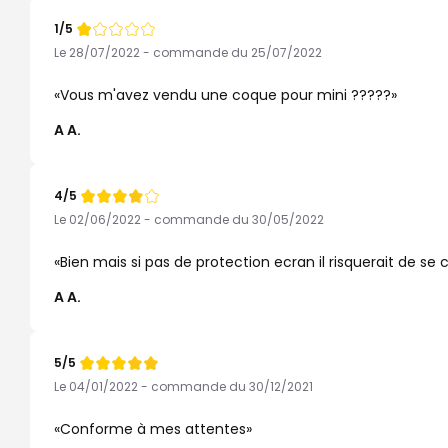
1/5
Note
de
Le 28/07/2022 - commande du 25/07/2022
Vous m'avez vendu une coque pour mini ?????
A A.
4/5
Note
de
Le 02/06/2022 - commande du 30/05/2022
Bien mais si pas de protection ecran il risquerait de se 
A A.
5/5
Note
de
Le 04/01/2022 - commande du 30/12/2021
Conforme à mes attentes