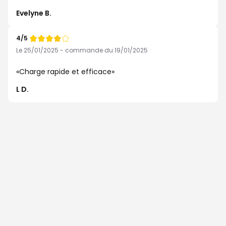
Evelyne B.
4/5
Note
de
Le 25/01/2025 - commande du 19/01/2025
Charge rapide et efficace
L D.