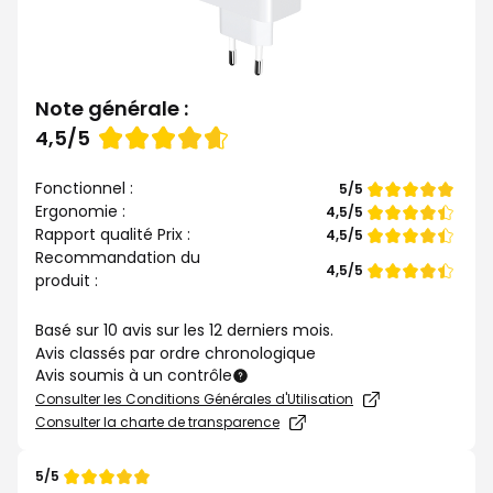
Note générale :
Note
4,5/5
de
Fonctionnel :
Note
5/5
de
Ergonomie :
Note
4,5/5
de
Rapport qualité Prix :
Note
4,5/5
de
Recommandation du
Note
4,5/5
produit :
de
Basé sur 10 avis sur les 12 derniers mois.
Avis classés par ordre chronologique
Avis soumis à un contrôle
Consulter les Conditions Générales d'Utilisation
Consulter la charte de transparence
5/5
Note