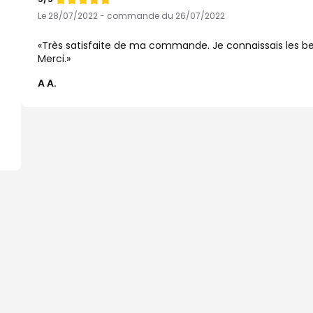
Note
de
Le 28/07/2022 - commande du 26/07/2022
Très satisfaite de ma commande. Je connaissais les bea
Merci.
A A.