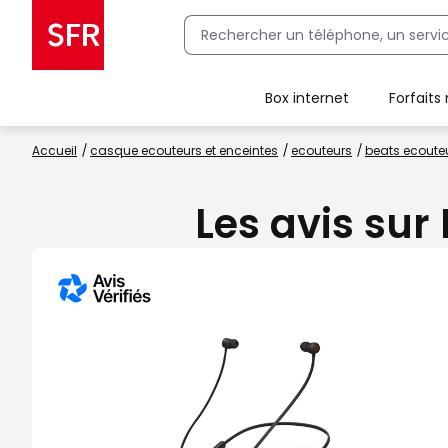
Box internet
Forfaits
Client Box SFR, ajouter une offre Maison Sécurisée
Accueil
casque ecouteurs et enceintes
ecouteurs
beats ecouteu
Les avis sur