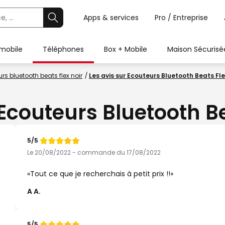
Apps & services
Pro / Entreprise
 mobile
Téléphones
Box + Mobile
Maison Sécurisé
rs bluetooth beats flex noir
Les avis sur Ecouteurs Bluetooth Beats Fle
 Ecouteurs Bluetooth Be
5/5
Note
de
Le 20/08/2022 - commande du 17/08/2022
Tout ce que je recherchais à petit prix !!
A A.
5/5