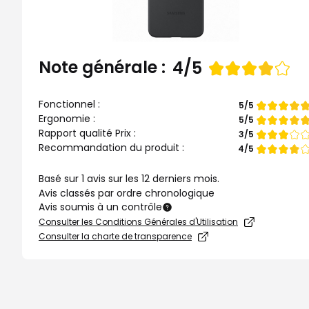
Note générale :
Note
4/5
de
Fonctionnel :
Note
5/5
de
Ergonomie :
Note
5/5
de
Rapport qualité Prix :
Note
3/5
de
Recommandation du produit :
Note
4/5
de
Basé sur 1 avis sur les 12 derniers mois.
Avis classés par ordre chronologique
Avis soumis à un contrôle
Consulter les Conditions Générales d'Utilisation
Consulter la charte de transparence