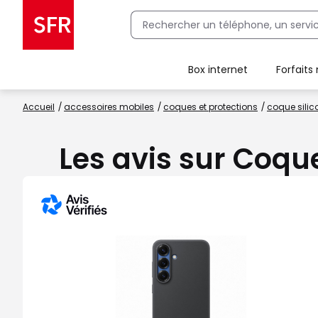
Box internet
Forfaits
Client Box SFR, ajouter une offre Maison Sécurisée
Accueil
accessoires mobiles
coques et protections
coque sili
Les avis sur Coqu