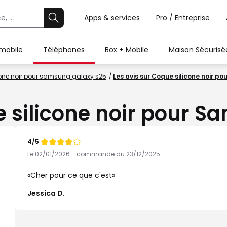
Apps & services
Pro / Entreprise
 mobile
Téléphones
Box + Mobile
Maison Sécurisé
cone noir pour samsung galaxy s25
Les avis sur Coque silicone noir p
e silicone noir pour 
4/5
Note
de
Le 02/01/2026 - commande du 23/12/2025
Cher pour ce que c'est
Jessica D.