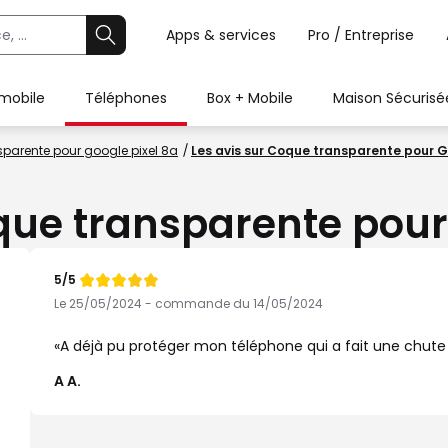
Apps & services
Pro / Entreprise
 mobile
Téléphones
Box + Mobile
Maison Sécurisé
parente pour google pixel 8a
Les avis sur Coque transparente pour G
que transparente pour
5/5
Note
de
Le 25/05/2024 - commande du 14/05/2024
A déjà pu protéger mon téléphone qui a fait une chute
A A.