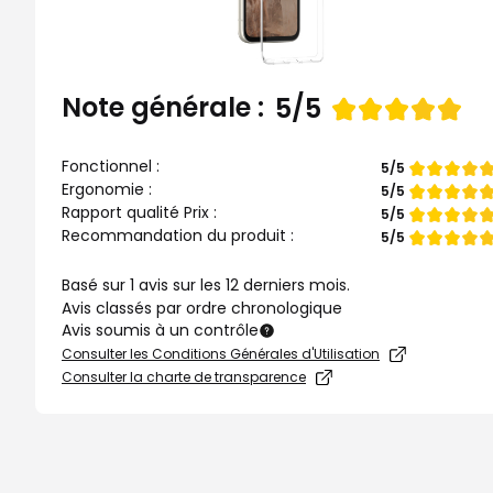
Note générale :
Note
5/5
de
Fonctionnel :
Note
5/5
de
Ergonomie :
Note
5/5
de
Rapport qualité Prix :
Note
5/5
de
Recommandation du produit :
Note
5/5
de
Basé sur 1 avis sur les 12 derniers mois.
Avis classés par ordre chronologique
Avis soumis à un contrôle
Consulter les Conditions Générales d'Utilisation
Consulter la charte de transparence