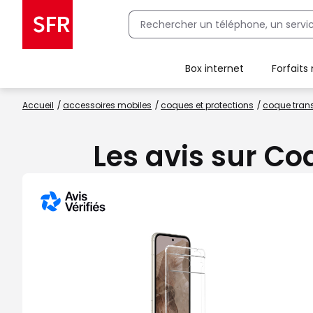
Box internet
Forfaits
Client Box SFR, ajouter une offre Maison Sécurisée
Accueil
accessoires mobiles
coques et protections
coque trans
Les avis sur Co