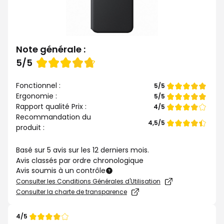
Note générale :
Note
5/5
de
Fonctionnel :
Note
5/5
de
Ergonomie :
Note
5/5
de
Rapport qualité Prix :
Note
4/5
de
Recommandation du
Note
4,5/5
produit :
de
Basé sur 5 avis sur les 12 derniers mois.
Avis classés par ordre chronologique
Avis soumis à un contrôle
Consulter les Conditions Générales d'Utilisation
Consulter la charte de transparence
4/5
Note