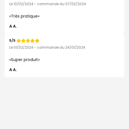
de
Le 10/02/2024 - commande du 07/02/2024
Très pratique
A A.
5/5
Note
de
Le 01/02/2024 - commande du 24/01/2024
Super produit
A A.