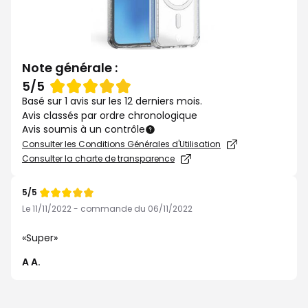
Note générale :
Note
5/5
de
Basé sur 1 avis sur les 12 derniers mois.
Avis classés par ordre chronologique
Avis soumis à un contrôle
Consulter les Conditions Générales d'Utilisation
Consulter la charte de transparence
5/5
Note
de
Le 11/11/2022 - commande du 06/11/2022
Super
A A.