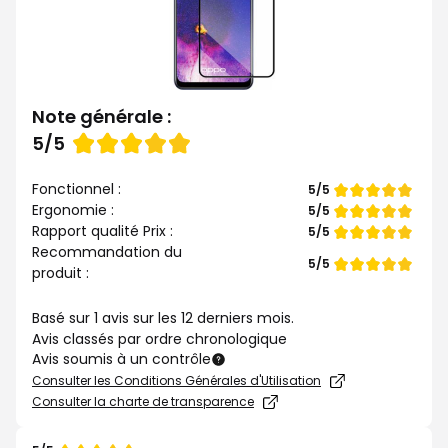
Note générale :
Note
5/5
de
Fonctionnel :
Note
5/5
de
Ergonomie :
Note
5/5
de
Rapport qualité Prix :
Note
5/5
de
Recommandation du
Note
5/5
produit :
de
Basé sur 1 avis sur les 12 derniers mois.
Avis classés par ordre chronologique
Avis soumis à un contrôle
Consulter les Conditions Générales d'Utilisation
Consulter la charte de transparence