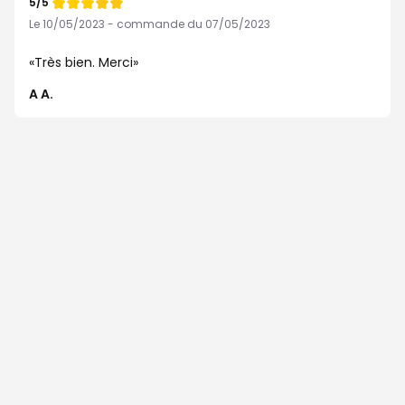
5/5
Note
de
Le 10/05/2023 - commande du 07/05/2023
Très bien. Merci
A A.