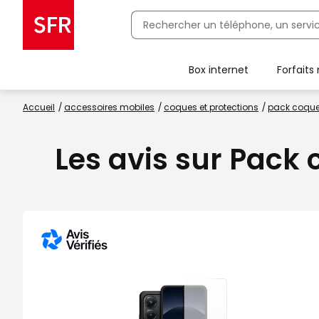
Box internet
Forfaits
Client Box SFR, ajouter une offre Maison Sécurisée
Accueil
accessoires mobiles
coques et protections
pack coque 
Les avis sur Pack