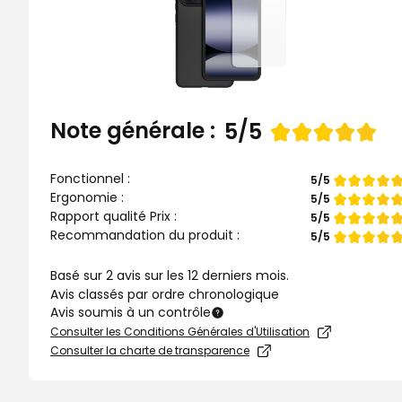
Note générale :
Note
5/5
de
Fonctionnel :
Note
5/5
de
Ergonomie :
Note
5/5
de
Rapport qualité Prix :
Note
5/5
de
Recommandation du produit :
Note
5/5
de
Basé sur 2 avis sur les 12 derniers mois.
Avis classés par ordre chronologique
Avis soumis à un contrôle
Consulter les Conditions Générales d'Utilisation
Consulter la charte de transparence