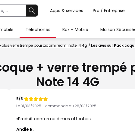
Apps & services
Pro / Entreprise
 mobile
Téléphones
Box + Mobile
Maison Sécurisé
plus verre trempe pour xiaomi redmi note 14 4g
Les avis sur Pack coq
 coque + verre trempé
Note 14 4G
5/5
Note
de
Le 31/03/2025 - commande du 28/03/2025
Produit conforme à mes attentes
Andie R.