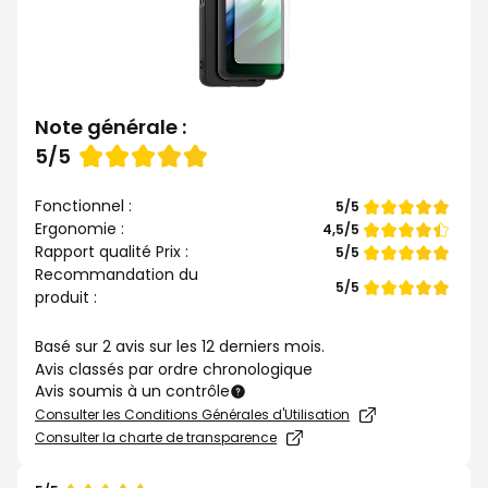
Note générale :
Note
5/5
de
Fonctionnel :
Note
5/5
de
Ergonomie :
Note
4,5/5
de
Rapport qualité Prix :
Note
5/5
de
Recommandation du
Note
5/5
produit :
de
Basé sur 2 avis sur les 12 derniers mois.
Avis classés par ordre chronologique
Avis soumis à un contrôle
Consulter les Conditions Générales d'Utilisation
Consulter la charte de transparence