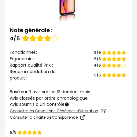
Note générale :
Note
4/5
de
Fonctionnel :
Note
5/5
de
Ergonomie :
Note
5/5
de
Rapport qualité Prix :
Note
4/5
de
Recommandation du
Note
5/5
produit :
de
Basé sur 3 avis sur les 12 derniers mois.
Avis classés par ordre chronologique
Avis soumis à un contrôle
Consulter les Conditions Générales d'Utilisation
Consulter la charte de transparence
5/5
Note