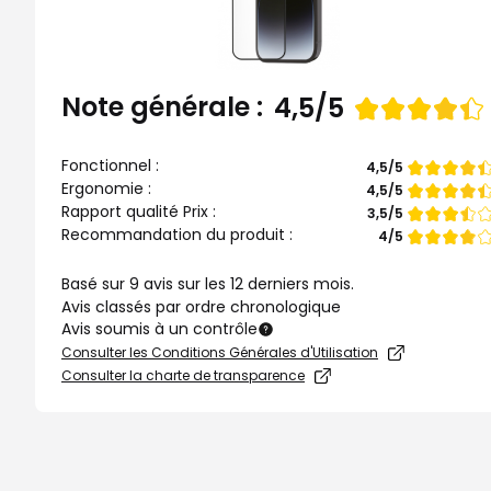
Note générale :
Note
4,5/5
de
Fonctionnel :
Note
4,5/5
de
Ergonomie :
Note
4,5/5
de
Rapport qualité Prix :
Note
3,5/5
de
Recommandation du produit :
Note
4/5
de
Basé sur 9 avis sur les 12 derniers mois.
Avis classés par ordre chronologique
Avis soumis à un contrôle
Consulter les Conditions Générales d'Utilisation
Consulter la charte de transparence