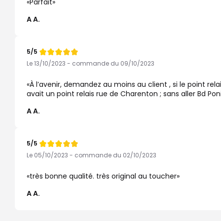
Parfait
A A.
5/5
Note
de
Le 13/10/2023 - commande du 09/10/2023
À l’avenir, demandez au moins au client , si le point rel
avait un point relais rue de Charenton ; sans aller Bd Pon
A A.
5/5
Note
de
Le 05/10/2023 - commande du 02/10/2023
très bonne qualité. très original au toucher
A A.