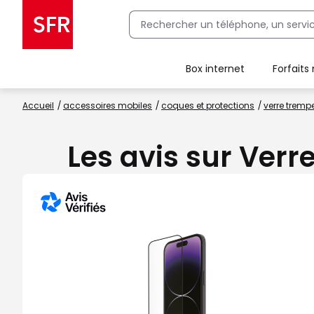
Box internet
Forfaits
Client Box SFR, ajouter une offre Maison Sécurisée
Accueil
accessoires mobiles
coques et protections
verre trempe
Les avis sur Verr