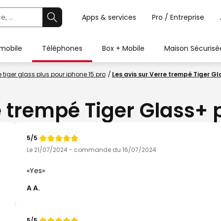
Apps & services
Pro / Entreprise
 mobile
Téléphones
Box + Mobile
Maison Sécurisé
 tiger glass plus pour iphone 15 pro
Les avis sur Verre trempé Tiger Gl
e trempé Tiger Glass+ 
5/5
Note
de
Le 21/07/2024 - commande du 16/07/2024
Yes
A A.
5/5