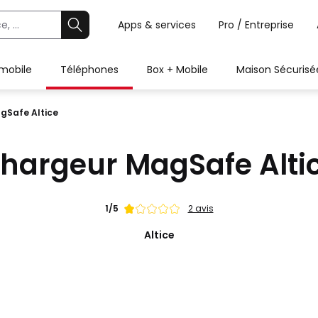
Apps & services
Pro / Entreprise
 mobile
Téléphones
Box + Mobile
Maison Sécurisé
gSafe Altice
hargeur MagSafe Alti
Note
1/5
2 avis
de
Altice