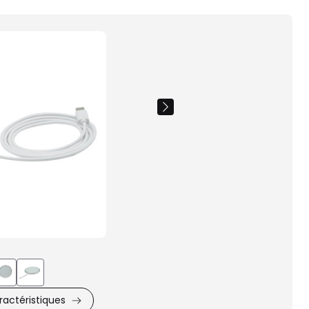
Images
du
produit
actéristiques