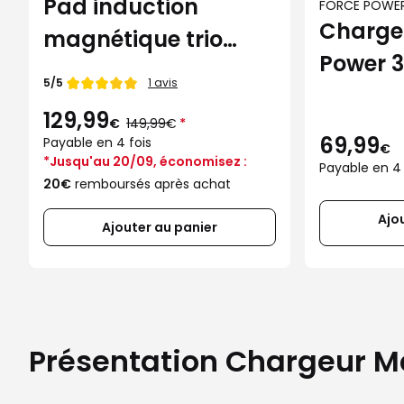
Pad induction
FORCE POWE
Charge
magnétique trio
Power 3
Samsung noir
Note de
5/5
1 avis
MagSaf
129,99
Au
€
149,99€
*
lieu
69,99
Payable en 4 fois
de
€
*Jusqu'au 20/09, économisez :
Payable en 4 
20€
remboursés après achat
Ajo
Ajouter au panier
Présentation Chargeur M