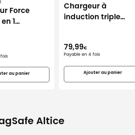
R
Chargeur à
ur Force
induction triple
 en 1
Belkin noir
e 15W
79,99
€
Payable en 4 fois
fois
Ajouter au panier
uter au panier
agSafe Altice