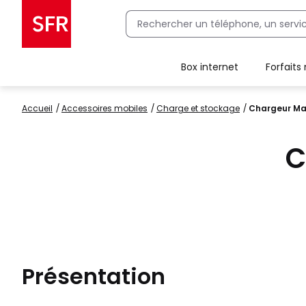
Box internet
Forfaits
Client Box SFR, ajouter une offre Maison Sécurisée
Accueil
accessoires mobiles
charge et stockage
Chargeur Ma
C
Présentation