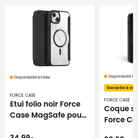
Disponibilité lim
Disponibilité limitée
Garantie à vie
FORCE CASE
FORCE CASE
Etui folio noir Force
Coque sil
Case MagSafe pour
Force C
iPhone 15
pour iPh
34,99