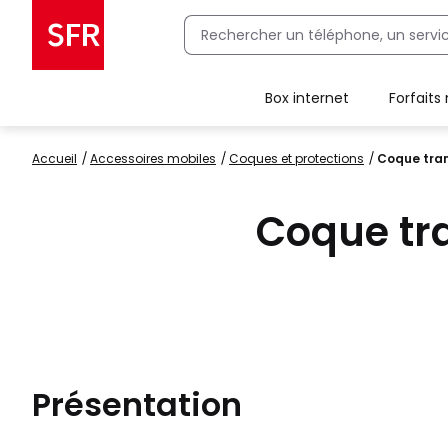
Box internet
Forfaits
Client Box SFR, ajouter une offre Maison Sécurisée
Accueil
accessoires mobiles
coques et protections
Coque tra
Coque tr
Présentation