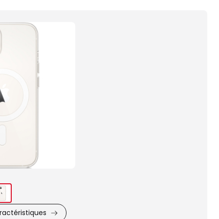
Images
du
produit
actéristiques