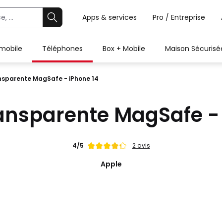
Apps & services
Pro / Entreprise
 mobile
Téléphones
Box + Mobile
Maison Sécurisé
nsparente MagSafe - iPhone 14
ansparente MagSafe - 
Note
4/5
2 avis
de
Apple