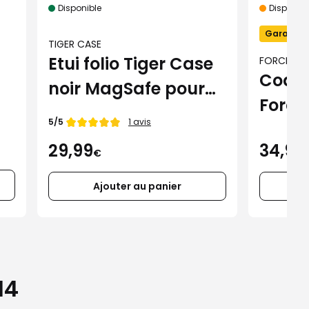
Disponible
Disponibil
Garantie 
TIGER CASE
Etui folio Tiger Case
FORCE CA
Coque
noir MagSafe pour
Force
iPhone 16 Pro Max
Note de
5/5
1 avis
MagS
34,99
29,99
iPhon
€
Ajouter au panier
14