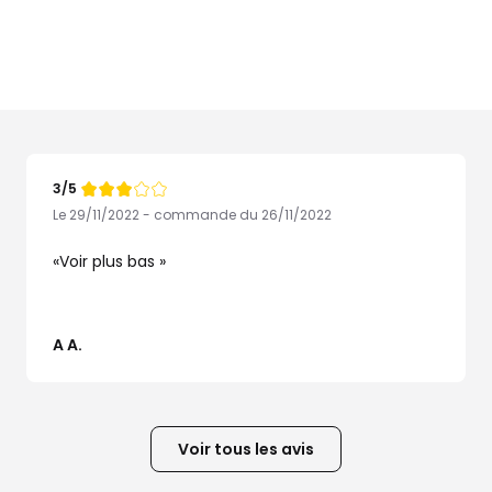
3/5
Note
de
Le 29/11/2022 - commande du 26/11/2022
Voir plus bas
A A.
Voir tous les avis