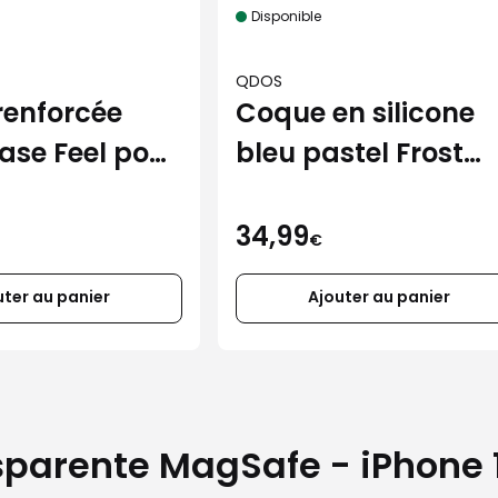
Disponible
QDOS
renforcée
Coque en silicone
ase Feel pour
bleu pastel Frost
Air
pour iPhone 17
34,99
€
uter au panier
Ajouter au panier
sparente MagSafe - iPhone 