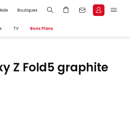
Aide
Boutiques
e
TV
Bons Plans
y Z Fold5 graphite