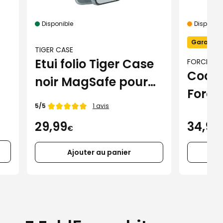
Disponible
Disponibil
Garantie 
TIGER CASE
Etui folio Tiger Case
FORCE CA
Coque
noir MagSafe pour
Force
iPhone 16 Pro Max
Note de
5/5
1 avis
MagS
34,99
29,99
iPhon
€
Ajouter au panier