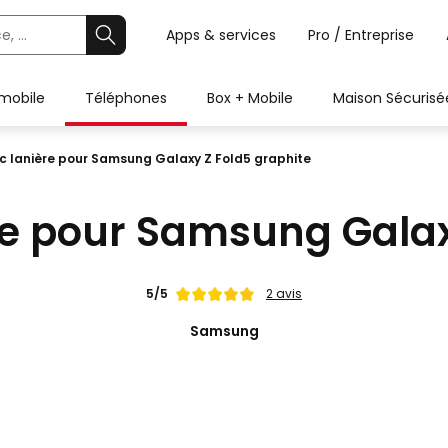
Apps & services
Pro / Entreprise
 mobile
Téléphones
Box + Mobile
Maison Sécurisé
 lanière pour Samsung Galaxy Z Fold5 graphite
e pour Samsung Galax
Note
5/5
2 avis
de
Samsung