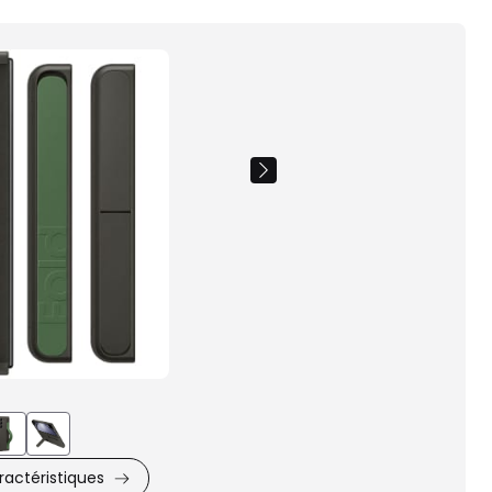
Images
du
produit
actéristiques