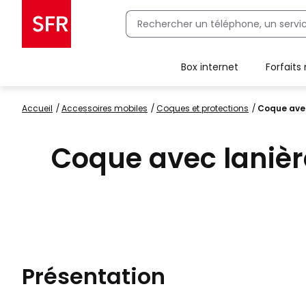
Box internet
Forfaits
Client Box SFR, ajouter une offre Maison Sécurisée
Accueil
accessoires mobiles
coques et protections
Coque avec
Coque avec lanièr
Présentation