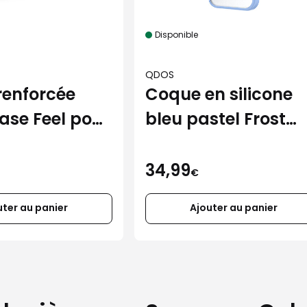
Disponible
QDOS
renforcée
Coque en silicone
ase Feel pour
bleu pastel Frost
Air
pour iPhone 17
34,99
€
uter au panier
Ajouter au panier