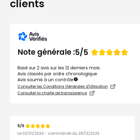
clients
Note
Note générale :
5/5
de
Basé sur 2 avis sur les 12 derniers mois.
Avis classés par ordre chronologique
Avis soumis à un contrôle
Consulter les Conditions Générales d'Utilisation
Consulter la charte de transparence
5/5
Note
de
Le 02/01/2024 - commande du 28/12/2023