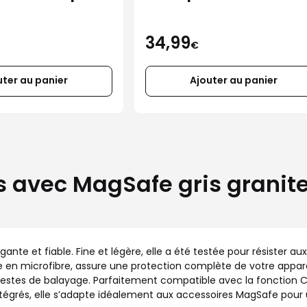
Air
pour iPhone 17
34,99
€
uter au panier
Ajouter au panier
 avec MagSafe gris granite
ante et fiable. Fine et légère, elle a été testée pour résister 
 en microfibre, assure une protection complète de votre appareil
s gestes de balayage. Parfaitement compatible avec la fonction C
tégrés, elle s’adapte idéalement aux accessoires MagSafe pour u