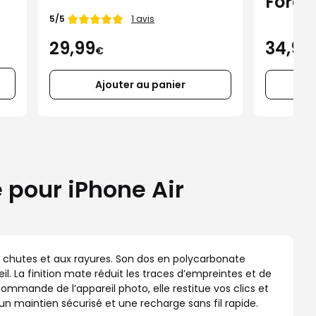
Force
iPhone 16 Pro Max
Note de
5/5
1 avis
MagS
34,99
29,99
iPhon
€
Ajouter au panier
 pour iPhone Air
aux chutes et aux rayures. Son dos en polycarbonate
. La finition mate réduit les traces d’empreintes et de
ommande de l’appareil photo, elle restitue vos clics et
n maintien sécurisé et une recharge sans fil rapide.