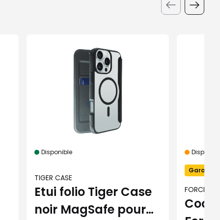
Disponible
Disponibil
Garantie 
TIGER CASE
Etui folio Tiger Case
FORCE CA
Coque
noir MagSafe pour