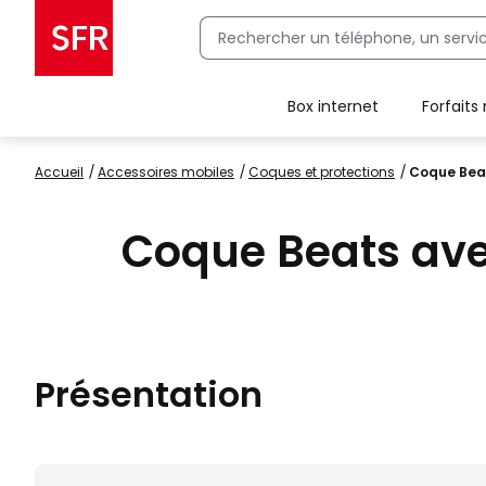
Box internet
Forfaits
Client Box SFR, ajouter une offre Maison Sécurisée
Accueil
accessoires mobiles
coques et protections
Coque Beat
Coque Beats ave
Présentation