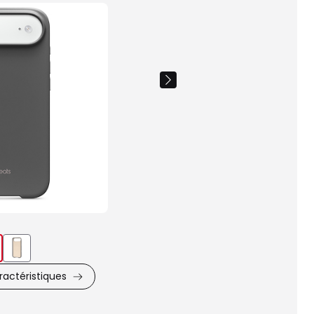
Images
du
produit
actéristiques