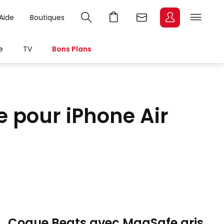
Aide
Boutiques
e
TV
Bons Plans
 pour iPhone Air
Coque Beats avec MagSafe gris