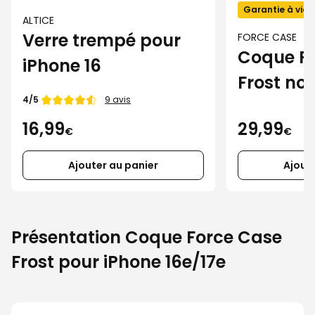
Garantie à vie
ALTICE
Verre trempé pour
FORCE CASE
Coque F
iPhone 16
Frost noi
Note de
4/5
9 avis
iPhone 1
29,99
16,99
€
€
Ajout
Ajouter au panier
Présentation Coque Force Case
Frost pour iPhone 16e/17e