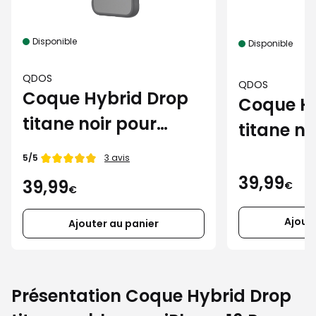
Disponible
Disponible
QDOS
QDOS
Coque Hybrid Drop
Coque H
titane noir pour
titane n
iPhone 16 Pro Max
iPhone 1
Note de
5/5
3 avis
39,99
39,99
€
€
Ajout
Ajouter au panier
Présentation Coque Hybrid Drop