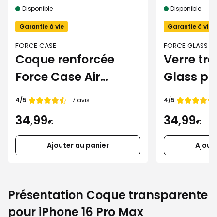
Disponible
Disponible
Garantie à vie
Garantie à vie
FORCE CASE
FORCE GLASS
Coque renforcée
Verre tr
Force Case Air
Glass po
MagSafe pour
Pro Max
Note de
Note de
4/5
4/5
7 avis
iPhone 16 Pro Max
34,99
34,99
€
€
Ajouter au panier
Ajout
Présentation Coque transparente
pour iPhone 16 Pro Max