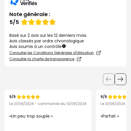
Note générale :
Note
5/5
de
Basé sur 2 avis sur les 12 derniers mois.
Avis classés par ordre chronologique
Avis soumis à un contrôle
Consulter les Conditions Générales d'Utilisation
Consulter la charte de transparence
Utiliser
les
boutons
5/5
5/5
pour
Note
Note
de
de
Le 21/09/2024 - commande du 13/09/2024
Le 21/09/2024 
afficher
les
Un peu trop souple
Parfait
éléments
suivants