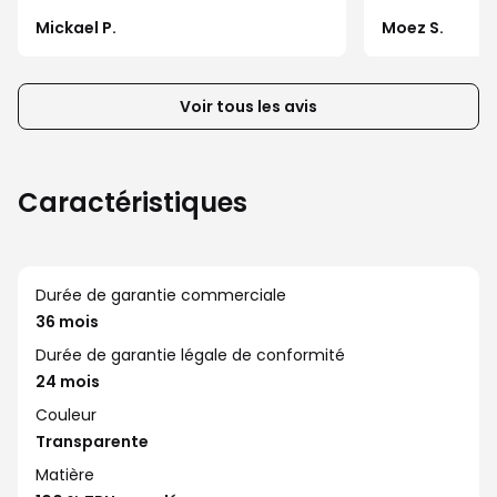
ou
Mickael P.
Moez S.
précédents
de
la
Voir tous les avis
liste
d’avis
client
Caractéristiques
Durée de garantie commerciale
36 mois
Durée de garantie légale de conformité
24 mois
Couleur
Transparente
Matière