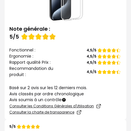
Note générale :
Note
5/5
de
Fonctionnel :
Note
4,5/5
de
Ergonomie :
Note
4,5/5
de
Rapport qualité Prix :
Note
4,5/5
de
Recommandation du
Note
4,5/5
produit :
de
Basé sur 2 avis sur les 12 derniers mois.
Avis classés par ordre chronologique
Avis soumis à un contrôle
Consulter les Conditions Générales d'Utilisation
Consulter la charte de transparence
5/5
Note