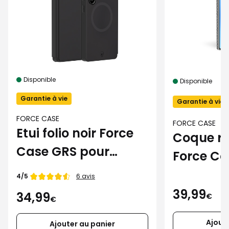
Disponible
Disponible
Garantie à vie
Garantie à vie
FORCE CASE
FORCE CASE
Etui folio noir Force
Coque re
Case GRS pour
Force Ca
Samsung Galaxy
Magnet 
Note de
4/5
6 avis
S25 Ultra
Samsung
39,99
34,99
€
€
S25 Ultra
Ajout
Ajouter au panier