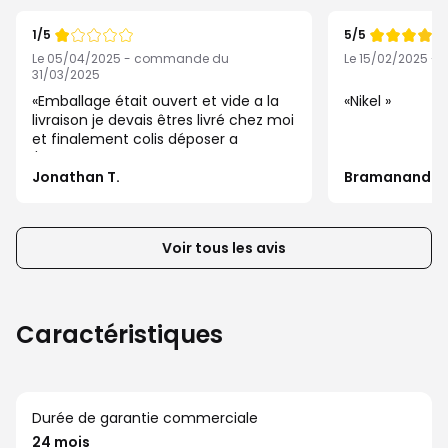
boutons
1/5
5/5
pour
Note
Note
de
de
Le 05/04/2025 - commande du
Le 15/02/2025 -
afficher
31/03/2025
les
Emballage était ouvert et vide a la
Nikel
éléments
livraison je devais êtres livré chez moi
et finalement colis déposer a
suivants
l'arrache...
ou
Jonathan T.
Bramanand P.
précédents
de
la
Voir tous les avis
liste
d’avis
client
Caractéristiques
Durée de garantie commerciale
24 mois