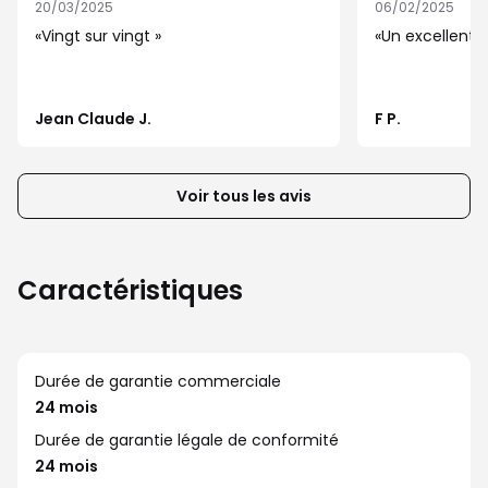
20/03/2025
06/02/2025
les
Vingt sur vingt
Un excellent
éléments
suivants
ou
Jean Claude J.
F P.
précédents
de
la
Voir tous les avis
liste
d’avis
client
Caractéristiques
Durée de garantie commerciale
24 mois
Durée de garantie légale de conformité
24 mois