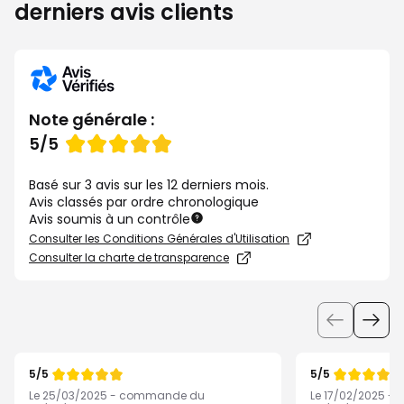
derniers avis clients
Note générale :
Note
5/5
de
Basé sur 3 avis sur les 12 derniers mois.
Avis classés par ordre chronologique
Avis soumis à un contrôle
Consulter les Conditions Générales d'Utilisation
Consulter la charte de transparence
Utiliser
les
boutons
5/5
5/5
pour
Note
Note
de
de
Le 25/03/2025 - commande du
Le 17/02/2025 
afficher