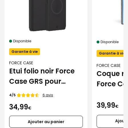
Disponible
Disponible
Garantie à vie
Garantie à vie
FORCE CASE
FORCE CASE
Etui folio noir Force
Coque re
Case GRS pour
Force Ca
Samsung Galaxy
Magnet 
Note de
4/5
6 avis
S25 Ultra
Samsung
39,99
34,99
€
€
S25 Ultra
Ajout
Ajouter au panier