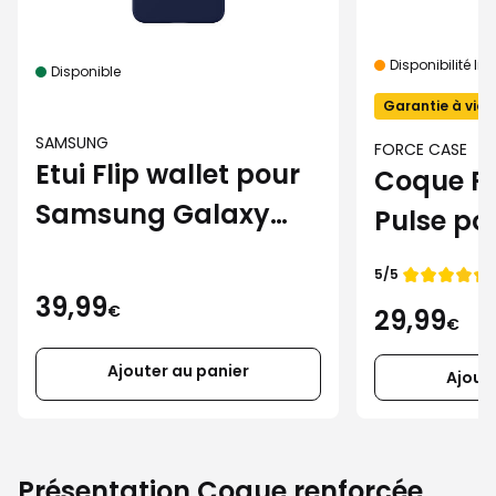
Disponibilité lim
Disponible
Garantie à vie
SAMSUNG
FORCE CASE
Etui Flip wallet pour
Coque F
Samsung Galaxy
Pulse p
S25 FE noir
Galaxy S
Note de
5/5
39,99
€
29,99
€
Ajouter au panier
Ajout
Présentation Coque renforcée