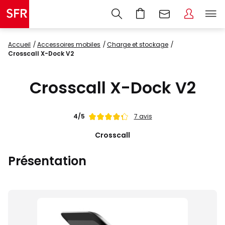
Accueil
accessoires mobiles
charge et stockage
Crosscall X-Dock V2
Crosscall X-Dock V2
Note
4/5
7 avis
de
Crosscall
Présentation
Images
du