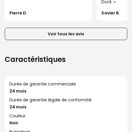
Dock.
suivants
ou
Pierre D.
Xavier B.
précédents
de
la
Voir tous les avis
liste
d’avis
client
Caractéristiques
Durée de garantie commerciale
24 mois
Durée de garantie légale de conformité
24 mois
Couleur
Noir
Puissance