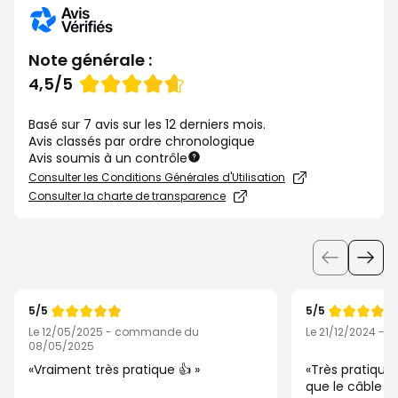
Note générale :
Note
4,5/5
de
Basé sur 7 avis sur les 12 derniers mois.
Avis classés par ordre chronologique
Avis soumis à un contrôle
Consulter les Conditions Générales d'Utilisation
Consulter la charte de transparence
Utiliser
les
boutons
5/5
5/5
pour
Note
Note
de
de
Le 12/05/2025 - commande du
Le 21/12/2024 -
afficher
08/05/2025
les
Vraiment très pratique 👍
Très pratiqu
éléments
que le câble n