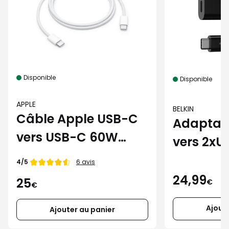
Disponible
Disponible
APPLE
BELKIN
Câble Apple USB-C
Adaptat
vers USB-C 60W
vers 2xU
(1m)
noir
Note de
4/5
6 avis
24,99
25
€
€
Ajout
Ajouter au panier