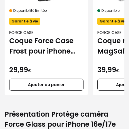
Disponibilité limitée
Disponible
Garantie à vie
Garantie à vie
FORCE CASE
FORCE CASE
Coque Force Case
Coque re
Frost pour iPhone
MagSafe
16e/17e
Air pour
29,99
39,99
16e/17e
€
€
Ajouter au panier
Ajout
Présentation Protège caméra
Force Glass pour iPhone 16e/17e