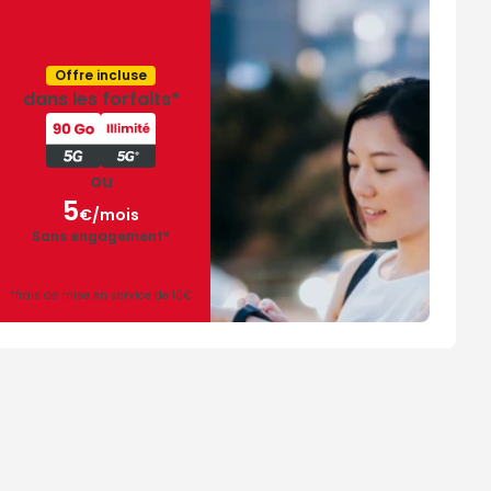
Offre incluse
dans les forfaits*
ou
5
€/mois
Sans engagement*
5€
par
mois
*frais de mise en service de 10€