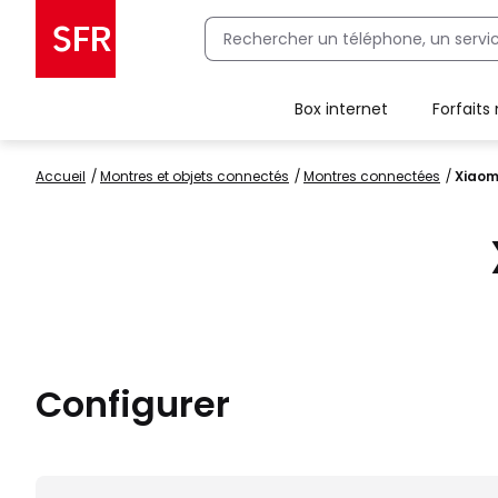
Box internet
Forfaits
Client Box SFR, ajouter une offre Maison Sécurisée
Accueil
montres et objets connectés
montres connectées
Xiaom
Configurer