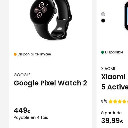
Disponible
Disponibilité limitée
XIAOMI
Xiaomi
GOOGLE
Google Pixel Watch 2
5 Activ
Note de
5/5
449
€
à partir de
Payable en 4 fois
39,99
€