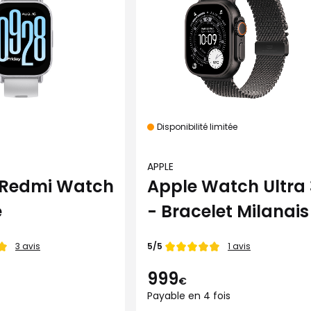
Disponibilité limitée
APPLE
 Redmi Watch
Apple Watch Ultra 
e
- Bracelet Milanais
Note de
5/5
3 avis
1 avis
999
€
Payable en 4 fois