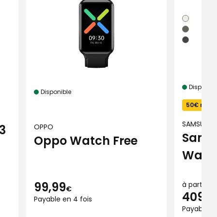
Disponibl
Disponible
50€ remb
SAMSUNG
3
OPPO
Sams
Oppo Watch Free
Watc
99,99
à partir de
€
409
€
Payable en 4 fois
Payable en