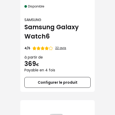
Disponible
SAMSUNG
Samsung Galaxy
Watch6
Note
22 avis
4/5
de
à partir de
369
€
Payable en 4 fois
Configurer le produit