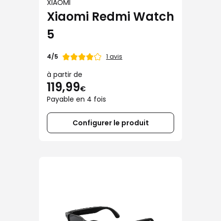
XIAOMI
Xiaomi Redmi Watch
5
Note
1 avis
4/5
de
à partir de
119,99
€
Payable en 4 fois
Configurer le produit