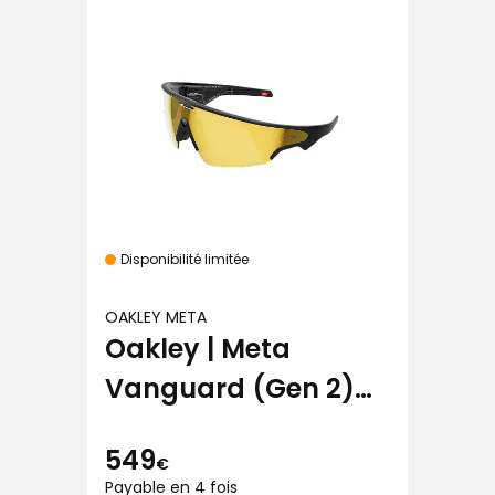
Disponibilité limitée
OAKLEY META
Oakley | Meta
Vanguard (Gen 2)
noir avec verres
549
Prizm™ 24K
€
Payable en 4 fois