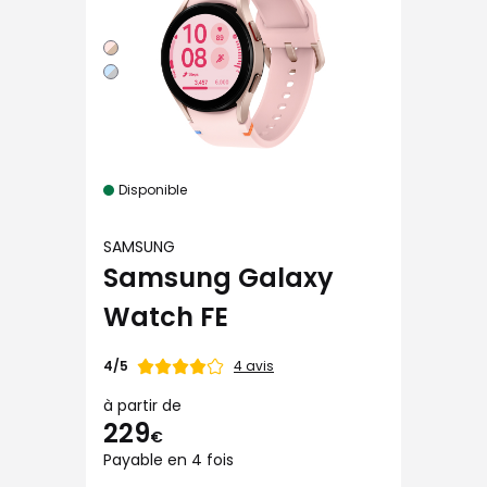
Disponible
SAMSUNG
Samsung Galaxy
Watch FE
Note
4 avis
4/5
de
à partir de
229
€
Payable en 4 fois