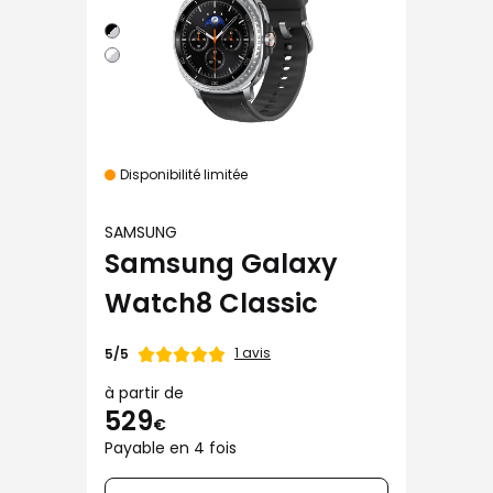
Disponibilité limitée
SAMSUNG
Samsung Galaxy
Watch8 Classic
Note
1 avis
5/5
de
à partir de
529
€
Payable en 4 fois