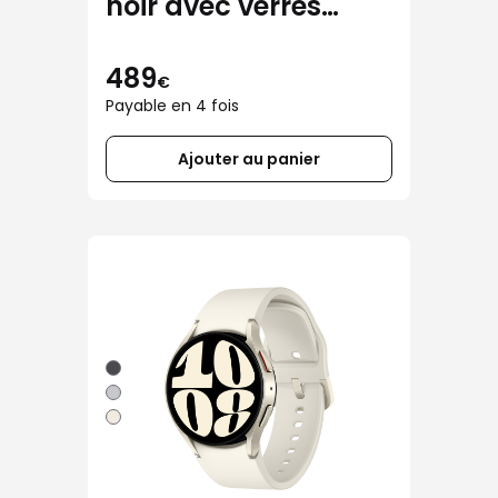
noir avec verres
Prizm™ noir
489
polarisés
€
Payable en 4 fois
Ajouter au panier