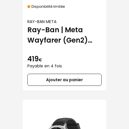
Disponibilité limitée
RAY-BAN META
Ray-Ban | Meta
Wayfarer (Gen2)
brillant noir avec
419
verres verts
€
Payable en 4 fois
Ajouter au panier