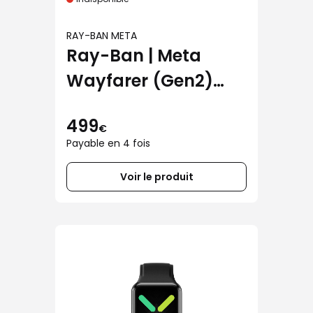
RAY-BAN META
Ray-Ban | Meta
Wayfarer (Gen2)
brillant noir avec
499
verres transitions
€
Payable en 4 fois
Voir le produit