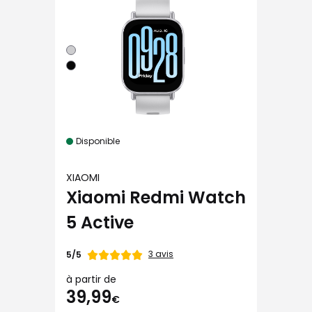
Disponible
XIAOMI
Xiaomi Redmi Watch
5 Active
Note
3 avis
5/5
de
à partir de
39,99
€