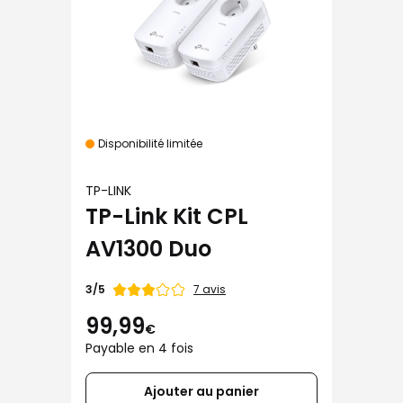
Disponibilité limitée
TP-LINK
TP-Link Kit CPL
AV1300 Duo
Note
7 avis
3/5
de
99,99
€
Payable en 4 fois
Ajouter au panier