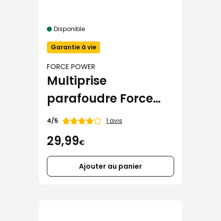
Disponible
Garantie à vie
FORCE POWER
Multiprise
parafoudre Force
Power Lite (5 prises +
Note
1 avis
4/5
de
USB-A + USB-C)
29,99
€
Ajouter au panier