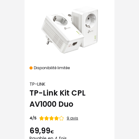
Disponibilité limitée
TP-LINK
TP-Link Kit CPL
AV1000 Duo
Note
9 avis
4/5
de
69,99
€
Payable en 4 fois