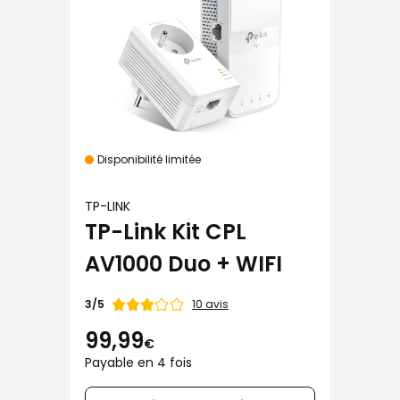
Disponibilité limitée
TP-LINK
TP-Link Kit CPL
AV1000 Duo + WIFI
Note
10 avis
3/5
de
99,99
€
Payable en 4 fois