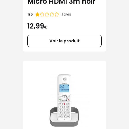
Micro HDMI 3m noir
Note
1 avis
1/5
de
12,99
€
Voir le produit