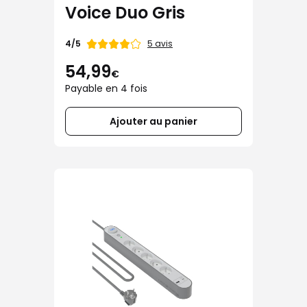
Voice Duo Gris
Note
5 avis
4/5
de
54,99
€
Payable en 4 fois
Ajouter au panier