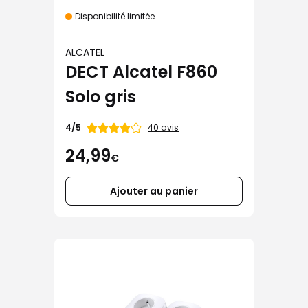
Disponibilité limitée
ALCATEL
DECT Alcatel F860
Solo gris
Note
40 avis
4/5
de
24,99
€
Ajouter au panier