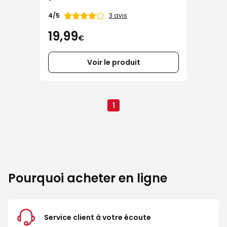
prises
Note
3 avis
4/5
de
19,99
€
Voir le produit
1
Pourquoi acheter en ligne
Service client à votre écoute