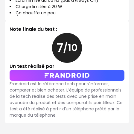
Écran limité au 60 Hz (pas d'Always On)
Charge limitée à 20 W
Ça chauffe un peu
Note finale du test :
7
/10
7
sur
10
Un test réalisé par
Frandroid est la référence tech pour s’informer,
comparer et bien acheter. L’équipe de professionnels
de la tech réalise des tests avec une prise en main
avancée du produit et des comparatifs pointilleux. Ce
test a été réalisé à partir d’un téléphone prêté par la
marque du téléphone.