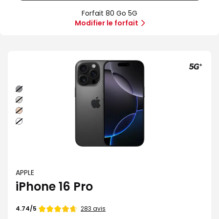
80
Offre
Sans
Go
spéciale
forfait
Forfait 80 Go 5G
5G
Illimité
Modifier le forfait
5G+
Noir
Naturel
Sable
Blanc
APPLE
iPhone 16 Pro
Note
283 avis
4.74/5
de