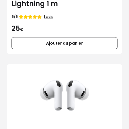
Lightning 1 m
Note
1 avis
5/5
de
25
€
Ajouter au panier