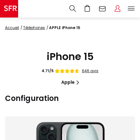
Accueil
Téléphones
APPLE iPhone 15
iPhone 15
Note
646 avis
4.71/5
de
Apple
Configuration
Images
du
produit