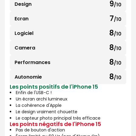
9
Design
/10
9
sur
7
Ecran
/10
7
10
sur
8
Logiciel
/10
8
10
sur
8
Camera
/10
8
10
sur
8
Performances
/10
8
10
sur
8
Autonomie
/10
8
10
Les points positifs de l'iPhone 15
sur
Enfin de l'USB-C !
10
Un écran archi lumineux
La cohérence d'Apple
Le design vraiment chouette
Le capteur photo principal très efficace
Les points négatifs de l'iPhone 15
Pas de bouton d'action