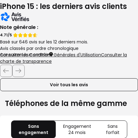
iPhone 15 : les derniers avis clients
Note générale :
Note
Note
4.71/5
Basé sur 646 avis sur les 12 derniers mois.
de
de
Avis classés par ordre chronologique
Avis soumis à un contrôle
Consulter les Conditions Générales d'Utilisation
Consulter la
charte de transparence
Voir tous les avis
Téléphones de la même gamme
Sans
Engagement
Sans
engagement
avec
24 mois
avec
forfait
avec