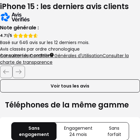
iPhone 15 : les derniers avis clients
Note générale :
Note
Note
4.71/5
Basé sur 646 avis sur les 12 derniers mois.
de
de
Avis classés par ordre chronologique
Avis soumis à un contrôle
Consulter les Conditions Générales d'Utilisation
Consulter la
charte de transparence
Voir tous les avis
Téléphones de la même gamme
Sans
Engagement
Sans
engagement
avec
24 mois
avec
forfait
avec