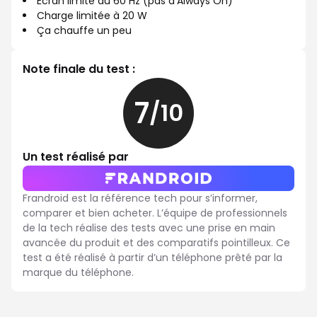
Écran limité au 60 Hz (pas d'Always On)
Charge limitée à 20 W
Ça chauffe un peu
Note finale du test :
7
/10
7
sur
10
Un test réalisé par
Frandroid est la référence tech pour s’informer,
comparer et bien acheter. L’équipe de professionnels
de la tech réalise des tests avec une prise en main
avancée du produit et des comparatifs pointilleux. Ce
test a été réalisé à partir d’un téléphone prêté par la
marque du téléphone.