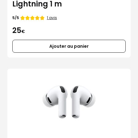
Lightning 1 m
Note
1 avis
5/5
de
25
€
Ajouter au panier