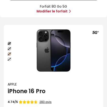
80
Offre
Sans
Go
spéciale
forfait
Forfait 80 Go 5G
5G
Illimité
Modifier le forfait
5G+
Noir
Naturel
Sable
Blanc
APPLE
iPhone 16 Pro
Note
283 avis
4.74/5
de