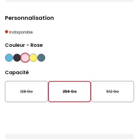
Personnalisation
Indisponible
Couleur
- Rose
BLEU
NOIR
ROSE
JAUNE
VERT
Capacité
128 Go
256 Go
512 Go