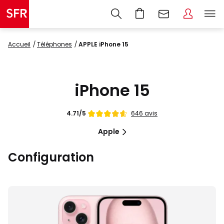
Accueil
Téléphones
APPLE iPhone 15
iPhone 15
Note
646 avis
4.71/5
de
Apple
Configuration
Images
du
produit