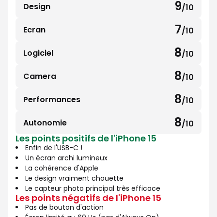
9
Design
/10
9
sur
7
Ecran
/10
7
10
sur
8
Logiciel
/10
8
10
sur
8
Camera
/10
8
10
sur
8
Performances
/10
8
10
sur
8
Autonomie
/10
8
10
Les points positifs de l'iPhone 15
sur
Enfin de l'USB-C !
10
Un écran archi lumineux
La cohérence d'Apple
Le design vraiment chouette
Le capteur photo principal très efficace
Les points négatifs de l'iPhone 15
Pas de bouton d'action