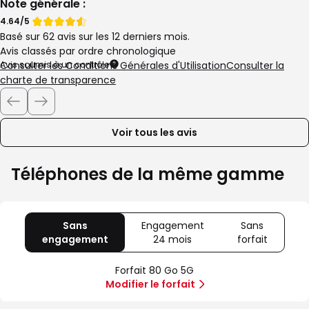
Note générale :
Note
Note
4.64/5
Basé sur 62 avis sur les 12 derniers mois.
de
de
Avis classés par ordre chronologique
Avis soumis à un contrôle
Consulter les Conditions Générales d'Utilisation
Consulter la
charte de transparence
Voir tous les avis
Téléphones de la même gamme
Sans
Engagement
Sans
engagement
avec
24 mois
avec
forfait
avec
80
Offre
Sans
Go
spéciale
forfait
Forfait 80 Go 5G
5G
Illimité
Modifier le forfait
5G+