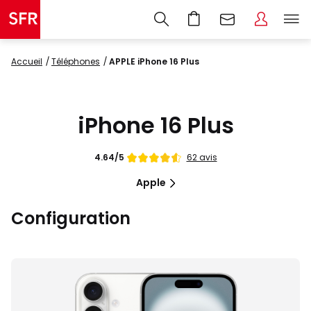
Accueil
Téléphones
APPLE iPhone 16 Plus
iPhone 16 Plus
Note
62 avis
4.64/5
de
Apple
Configuration
Images
du
produit