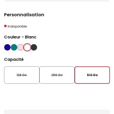
Personnalisation
Indisponible
Couleur
- Blanc
OUTREMER
SARCELLE
ROSE
BLANC
NOIR
Capacité
128 Go
256 Go
512 Go