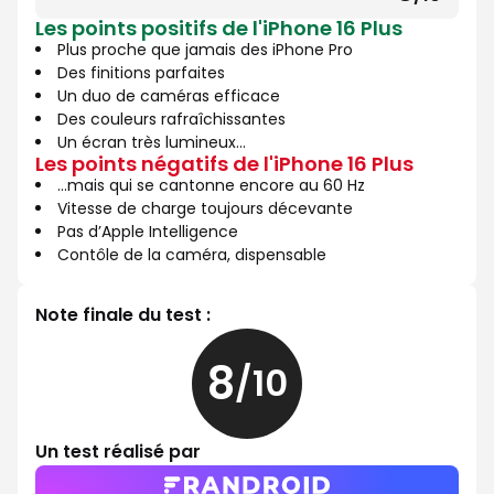
8
10
Les points positifs de l'iPhone 16 Plus
sur
Plus proche que jamais des iPhone Pro
10
Des finitions parfaites
Un duo de caméras efficace
Des couleurs rafraîchissantes
Un écran très lumineux...
Les points négatifs de l'iPhone 16 Plus
…mais qui se cantonne encore au 60 Hz
Vitesse de charge toujours décevante
Pas d’Apple Intelligence
Contôle de la caméra, dispensable
Note finale du test :
8
/10
8
sur
10
Un test réalisé par