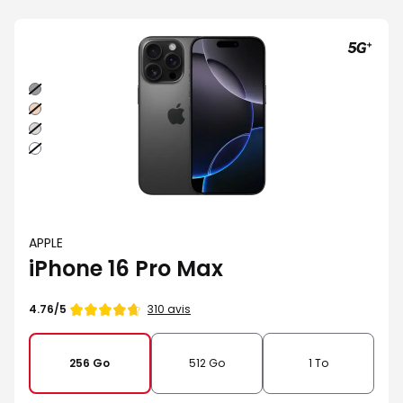
Noir
Sable
Naturel
Blanc
APPLE
iPhone 16 Pro Max
Note
310 avis
4.76/5
de
256 Go
512 Go
1 To