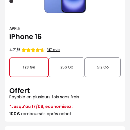
Noir
APPLE
iPhone 16
Note
317 avis
4.71/5
de
128 Go
256 Go
512 Go
Offert
Payable en plusieurs fois sans frais
*Jusqu'au 17/08, économisez :
100€
remboursés après achat