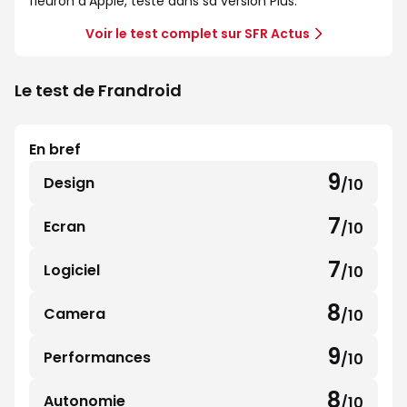
fleuron d'Apple, testé dans sa version Plus.
Voir le test complet sur SFR Actus
Le test de Frandroid
En bref
9
Design
/10
9
sur
7
Ecran
/10
7
10
sur
7
Logiciel
/10
7
10
sur
8
Camera
/10
8
10
sur
9
Performances
/10
9
10
sur
8
Autonomie
/10