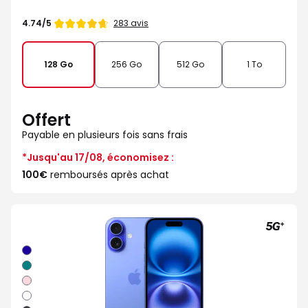
Note
283 avis
4.74/5
de
128 Go
256 Go
512 Go
1 To
Offert
Payable en plusieurs fois sans frais
*Jusqu'au 17/08, économisez :
100€
remboursés après achat
Outremer
Sarcelle
Rose
Blanc