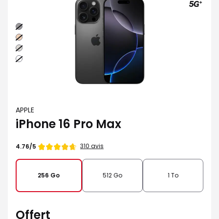
Noir
Sable
Naturel
Blanc
APPLE
iPhone 16 Pro Max
Note
310 avis
4.76/5
de
256 Go
512 Go
1 To
Offert