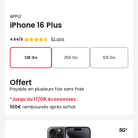
APPLE
iPhone 16 Plus
Note
62 avis
4.64/5
de
128 Go
256 Go
512 Go
Offert
Payable en plusieurs fois sans frais
*Jusqu'au 17/08, économisez :
100€
remboursés après achat