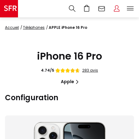
Accueil
Téléphones
APPLE iPhone 16 Pro
iPhone 16 Pro
Note
283 avis
4.74/5
de
Apple
Configuration
Images
du
produit