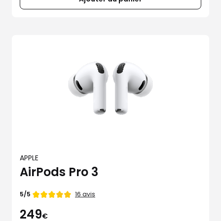
APPLE
AirPods Pro 3
Note
16 avis
5/5
de
249
€