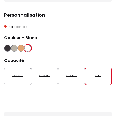
Personnalisation
Indisponible
Couleur
- Blanc
NOIR
NATUREL
SABLE
BLANC
Capacité
128 Go
256 Go
512 Go
1 To