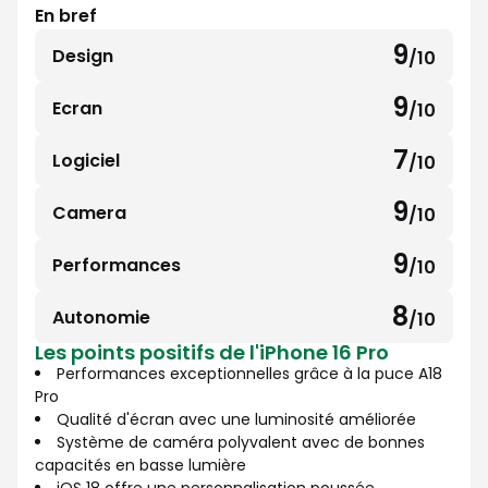
En bref
9
Design
/10
9
sur
9
Ecran
/10
9
10
sur
7
Logiciel
/10
7
10
sur
9
Camera
/10
9
10
sur
9
Performances
/10
9
10
sur
8
Autonomie
/10
8
10
Les points positifs de l'iPhone 16 Pro
sur
Performances exceptionnelles grâce à la puce A18
10
Pro
Qualité d'écran avec une luminosité améliorée
Système de caméra polyvalent avec de bonnes
capacités en basse lumière