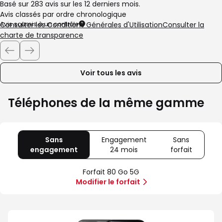
Basé sur 283 avis sur les 12 derniers mois.
de
de
Avis classés par ordre chronologique
Avis soumis à un contrôle
Consulter les Conditions Générales d'Utilisation
Consulter la
charte de transparence
Voir tous les avis
Téléphones de la même gamme
Sans
Engagement
Sans
engagement
avec
24 mois
avec
forfait
avec
80
Offre
Sans
Go
spéciale
forfait
Forfait 80 Go 5G
5G
Illimité
Modifier le forfait
5G+