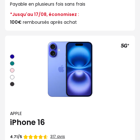
Payable en plusieurs fois sans frais
*Jusqu'au 17/08, économisez :
100€
remboursés après achat
Outremer
Sarcelle
Rose
Blanc
Noir
APPLE
iPhone 16
Note
317 avis
4.71/5