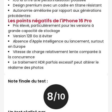
iOS 18 offre une personnalisation poussée
Design premium avec un cadre en titane résistant
Autonomie améliorée par rapport aux générations
précédentes
Les points négatifs de l'iPhone 16 Pro
Prix élevé, particulièrement pour les versions à
grande capacité de stockage
Version 128 Go à éviter
Absence d'Apple Intelligence au lancement, surtout
en Europe
Vitesse de charge relativement lente comparée à
la concurrence
Le traitement HDR parfois excessif peut altérer le
réalisme des photos
Note finale du test :
8
/10
8
sur
10