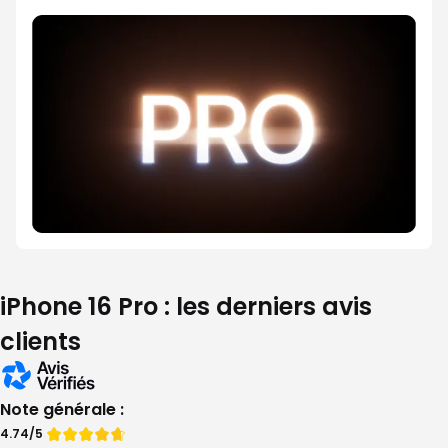
iPhone 16 Pro : les derniers avis
clients
Note générale :
Note
Note
4.74/5