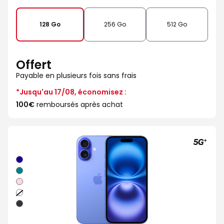
de
128 Go
256 Go
512 Go
Offert
Payable en plusieurs fois sans frais
*Jusqu'au 17/08, économisez :
100€
remboursés après achat
Outremer
Sarcelle
Rose
Blanc
Noir