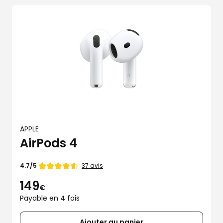
APPLE
AirPods 4
Note
37 avis
4.7/5
de
149
€
Payable en 4 fois
Ajouter au panier