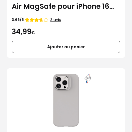
Air MagSafe pour iPhone 16
Pro
Note
3 avis
3.66/5
de
34,99
€
Ajouter au panier