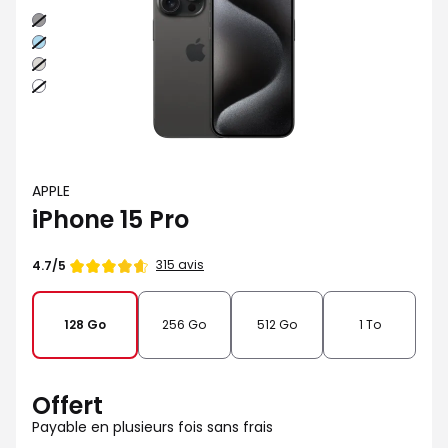
Noir
Bleu
Naturel
Blanc
APPLE
iPhone 15 Pro
Note
315 avis
4.7/5
de
128 Go
256 Go
512 Go
1 To
Offert
Payable en plusieurs fois sans frais