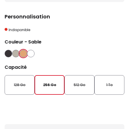
Personnalisation
Indisponible
Couleur
- Sable
NOIR
NATUREL
SABLE
BLANC
Capacité
128 Go
256 Go
512 Go
1 To