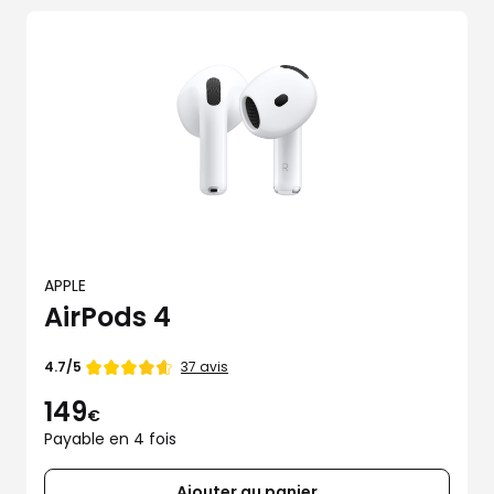
APPLE
AirPods 4
Note
37 avis
4.7/5
de
149
€
Payable en 4 fois
Ajouter au panier