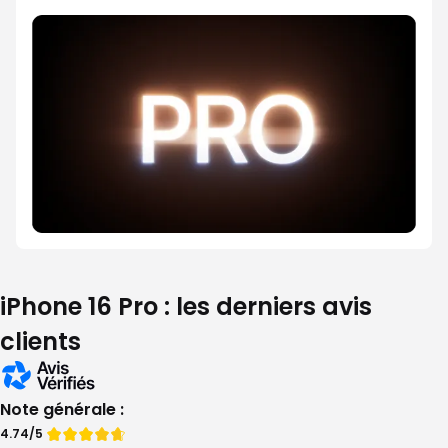
iPhone 16 Pro : les derniers avis
clients
Note générale :
Note
Note
4.74/5