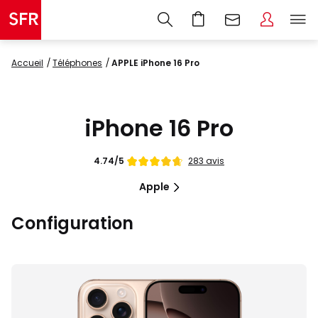
Accueil
Téléphones
APPLE iPhone 16 Pro
iPhone 16 Pro
Note
283 avis
4.74/5
de
Apple
Configuration
Images
du
produit