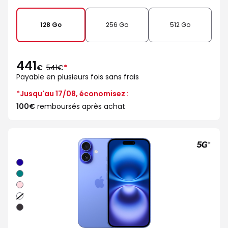
de
128 Go
256 Go
512 Go
441
au
€
541€
*
lieu
Payable en plusieurs fois sans frais
de
*Jusqu'au 17/08, économisez :
100€
remboursés après achat
Outremer
Sarcelle
Rose
Blanc
Noir