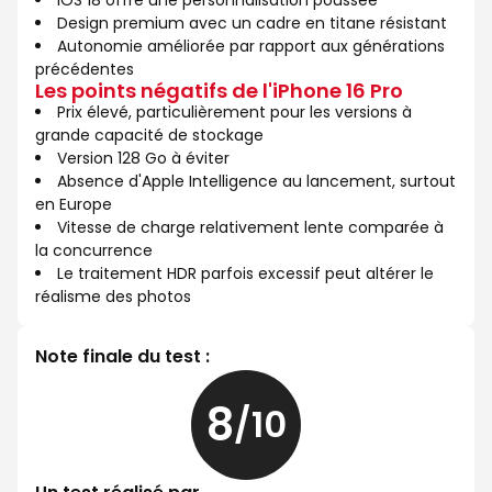
iOS 18 offre une personnalisation poussée
Design premium avec un cadre en titane résistant
Autonomie améliorée par rapport aux générations
précédentes
Les points négatifs de l'iPhone 16 Pro
Prix élevé, particulièrement pour les versions à
grande capacité de stockage
Version 128 Go à éviter
Absence d'Apple Intelligence au lancement, surtout
en Europe
Vitesse de charge relativement lente comparée à
la concurrence
Le traitement HDR parfois excessif peut altérer le
réalisme des photos
Note finale du test :
8
/10
8
sur
10