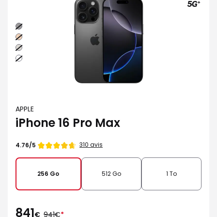
Noir
Sable
Naturel
Blanc
APPLE
iPhone 16 Pro Max
Note
310 avis
4.76/5
de
256 Go
512 Go
1 To
841
au
€
941€
*