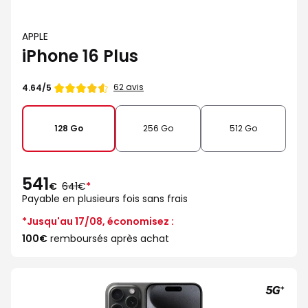
APPLE
iPhone 16 Plus
Note
62 avis
4.64/5
de
128 Go
256 Go
512 Go
541
au
€
641€
*
lieu
Payable en plusieurs fois sans frais
de
*Jusqu'au 17/08, économisez :
100€
remboursés après achat