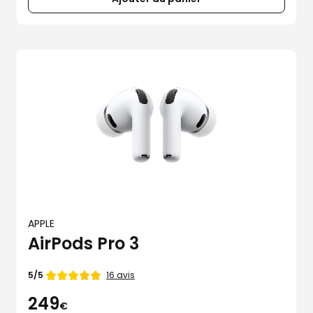
APPLE
AirPods Pro 3
Note
16 avis
5/5
de
249
€