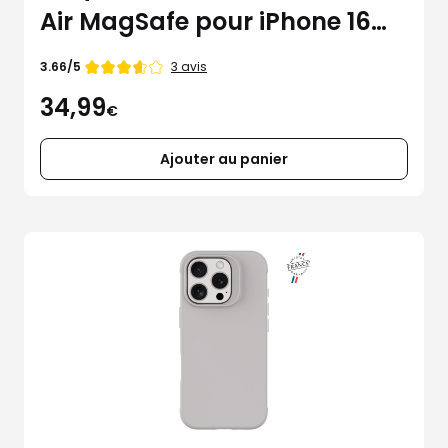
Air MagSafe pour iPhone 16
Pro
Note
3 avis
3.66/5
de
34,99
€
Ajouter au panier