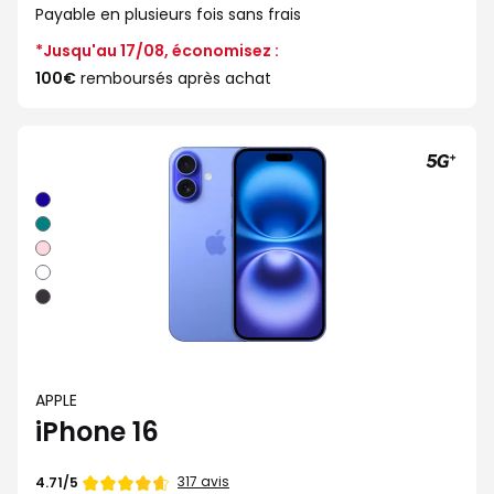
lieu
Payable en plusieurs fois sans frais
de
*Jusqu'au 17/08, économisez :
100€
remboursés après achat
Outremer
Sarcelle
Rose
Blanc
Noir
APPLE
iPhone 16
Note
317 avis
4.71/5