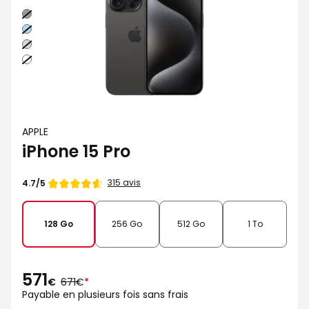
Noir
Bleu
Naturel
Blanc
APPLE
iPhone 15 Pro
Note
315 avis
4.7/5
de
128 Go
256 Go
512 Go
1 To
571
au
€
671€
*
lieu
Payable en plusieurs fois sans frais
de