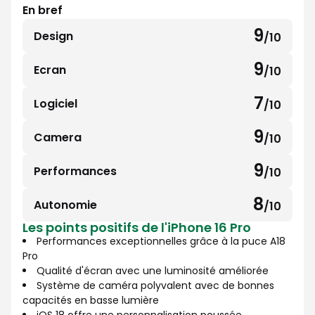
En bref
9
Design
/10
9
sur
9
Ecran
/10
9
10
sur
7
Logiciel
/10
7
10
sur
9
Camera
/10
9
10
sur
9
Performances
/10
9
10
sur
8
Autonomie
/10
8
10
Les points positifs de l'iPhone 16 Pro
sur
Performances exceptionnelles grâce à la puce A18
10
Pro
Qualité d'écran avec une luminosité améliorée
Système de caméra polyvalent avec de bonnes
capacités en basse lumière