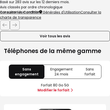
Basé sur 283 avis sur les 12 derniers mois.
de
de
Avis classés par ordre chronologique
Avis soumis à un contrôle
Consulter les Conditions Générales d'Utilisation
Consulter la
charte de transparence
Voir tous les avis
Téléphones de la même gamme
Sans
Engagement
Sans
engagement
avec
24 mois
avec
forfait
avec
80
Offre
Sans
Go
spéciale
forfait
Forfait 80 Go 5G
5G
Illimité
Modifier le forfait
5G+