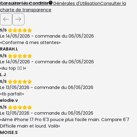
Avis soumis à un contrôle
Consulter les Conditions Générales d'Utilisation
Consulter la
charte de transparence
Note
5/5
de
Le 14/05/2026 - commande du 06/05/2026
Conforme à mes attentes
RABAH.L
Note
5/5
de
Le 14/05/2026 - commande du 06/05/2026
Au top 👌🏻 I
L.J
Note
5/5
de
Le 13/05/2026 - commande du 06/05/2026
tb parfait
elodie.v
Note
5/5
de
Le 12/05/2026 - commande du 06/05/2026
Aime iPhone 17 Pro 6'3 pouce plus facile main. Compare 6'7
Difficile main et lourd. Voilà
MOISE.S