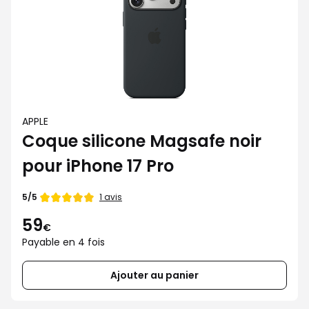
APPLE
Coque silicone Magsafe noir
pour iPhone 17 Pro
Note
1 avis
5/5
de
59
€
Payable en 4 fois
Ajouter au panier