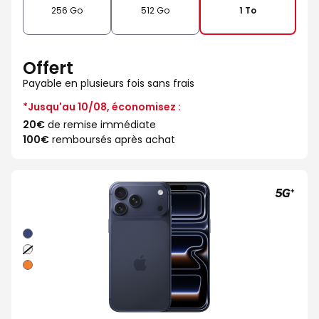
256 Go
512 Go
1 To
Offert
Payable en plusieurs fois sans frais
*Jusqu'au 10/08, économisez :
20€
de remise immédiate
100€
remboursés après achat
Bleu
intense
Argent
Orange
cosmique