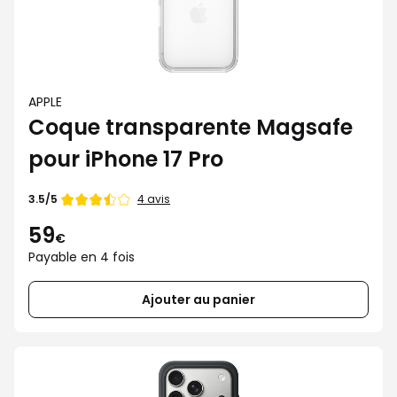
APPLE
Coque transparente Magsafe
pour iPhone 17 Pro
Note
4 avis
3.5/5
de
59
€
Payable en 4 fois
Ajouter au panier