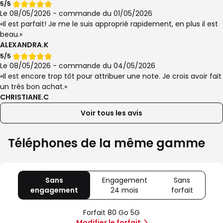
Note
5/5
de
Le 08/05/2026 - commande du 01/05/2026
Il est parfait! Je me le suis approprié rapidement, en plus il est
beau.
ALEXANDRA.K
Note
5/5
de
Le 08/05/2026 - commande du 04/05/2026
Il est encore trop tôt pour attribuer une note. Je crois avoir fait
un très bon achat.
CHRISTIANE.C
Voir tous les avis
Téléphones de la même gamme
Sans
Engagement
Sans
engagement
avec
24 mois
avec
forfait
avec
80
Offre
Sans
Go
spéciale
forfait
Forfait 80 Go 5G
5G
Illimité
Modifier le forfait