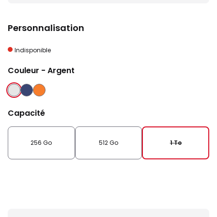
Personnalisation
Indisponible
Couleur
- Argent
ARGENT
BLEU
ORANGE
INTENSE
COSMIQUE
Capacité
256 Go
512 Go
1 To