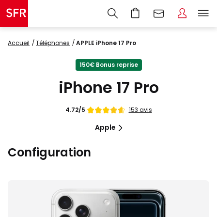
Accueil
Téléphones
APPLE iPhone 17 Pro
150€ Bonus reprise
iPhone 17 Pro
Note
153 avis
4.72/5
de
Apple
Configuration
Images
du
produit