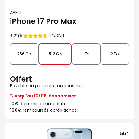
APPLE
iPhone 17 Pro Max
Note
173 avis
4.71/5
de
256 Go
512 Go
1 To
2 To
Offert
Payable en plusieurs fois sans frais
*Jusqu'au 10/08, économisez :
10€
de remise immédiate
100€
remboursés après achat