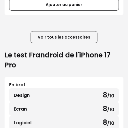
Ajouter au panier
Voir tous les accessoires
Le test Frandroid de l'iPhone 17
Pro
En bref
8
Design
/10
8
sur
8
Ecran
/10
8
10
sur
8
Logiciel
/10
8
10