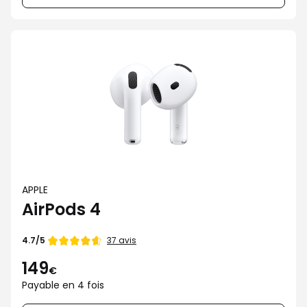
APPLE
AirPods 4
Note
37 avis
4.7/5
de
149
€
Payable en 4 fois