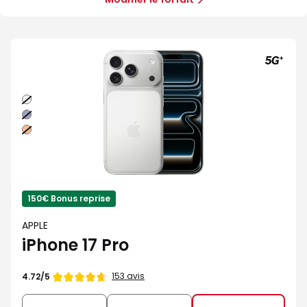
5G+
Argent
Bleu
intense
Orange
cosmique
150€ Bonus reprise
APPLE
iPhone 17 Pro
Note
153 avis
4.72/5
de