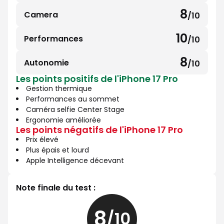
sur
8
Camera
/10
8
10
sur
10
Performances
/10
10
10
sur
8
Autonomie
/10
8
10
Les points positifs de l'iPhone 17 Pro
sur
Gestion thermique
10
Performances au sommet
Caméra selfie Center Stage
Ergonomie améliorée
Les points négatifs de l'iPhone 17 Pro
Prix élevé
Plus épais et lourd
Apple Intelligence décevant
Note finale du test :
8
/10
8