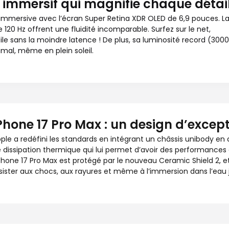
n immersif qui magnifie chaque détai
 immersive avec l’écran Super Retina XDR OLED de 6,9 pouces. L
120 Hz offrent une fluidité incomparable. Surfez sur le net,
le sans la moindre latence ! De plus, sa luminosité record (3000
imal, même en plein soleil.
Phone 17 Pro Max : un design d’excepti
ple a redéfini les standards en intégrant un châssis unibody en
 dissipation thermique qui lui permet d’avoir des performances
iPhone 17 Pro Max est protégé par le nouveau Ceramic Shield 2, et
sister aux chocs, aux rayures et même à l’immersion dans l’ea