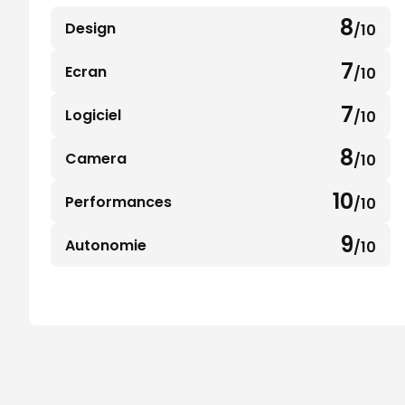
8
Design
/10
8
sur
7
Ecran
/10
7
10
sur
7
Logiciel
/10
7
10
sur
8
Camera
/10
8
10
sur
10
Performances
/10
10
10
sur
9
Autonomie
/10
9
10
sur
10