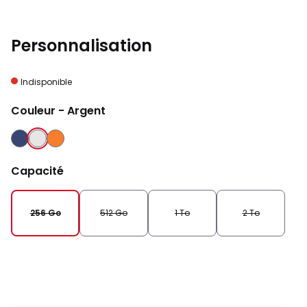
Personnalisation
Indisponible
Couleur
- Argent
BLEU
ARGENT
ORANGE
INTENSE
COSMIQUE
Capacité
256 Go
512 Go
1 To
2 To