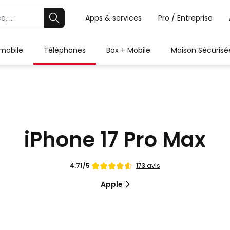
Apps & services
Pro / Entreprise
 mobile
Téléphones
Box + Mobile
Maison Sécurisé
iPhone 17 Pro Max
Note
173 avis
4.71/5
de
Apple