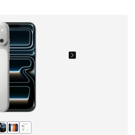
Images
du
produit