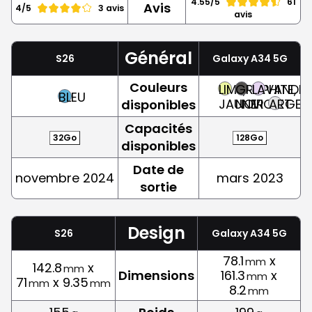
4.55/5
61
Avis
4/5
3 avis
avis
Général
S26
Galaxy A34 5G
Couleurs
LIME,
GRAPHITE,
LAVANDE,
BLEU
JAUNE
NOIR
VIOLET
ARGEN
disponibles
Capacités
32Go
128Go
disponibles
Date de
novembre 2024
mars 2023
sortie
Design
S26
Galaxy A34 5G
78.1
x
mm
142.8
x
mm
Dimensions
161.3
x
mm
71
x 9.35
mm
mm
8.2
mm