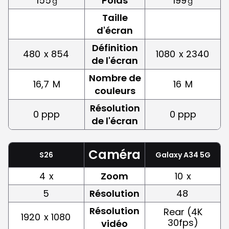
155
Poids
199
g
g
Taille
d'écran
Définition
480
x 854
1080
x 2340
de l'écran
Nombre de
16,7
M
16
M
couleurs
Résolution
0 ppp
0 ppp
de l'écran
Caméra
S26
Galaxy A34 5G
4
x
Zoom
10
x
5
Résolution
48
Résolution
Rear (4K
1920
x 1080
30fps)
vidéo