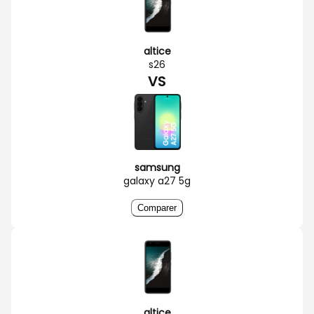
altice
s26
VS
samsung
galaxy a27 5g
Comparer
altice