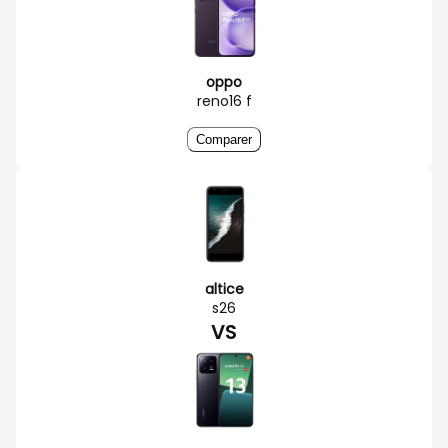
oppo
reno16 f
Comparer
altice
s26
VS