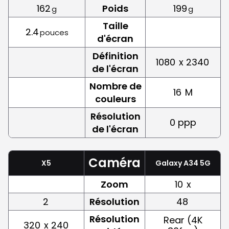
162
Poids
199
g
g
Taille
2.4
pouces
d'écran
Définition
1080
x 2340
de l'écran
Nombre de
16
M
couleurs
Résolution
0 ppp
de l'écran
Caméra
X5
Galaxy A34 5G
Zoom
10
x
2
Résolution
48
Résolution
Rear (4K
320
x 240