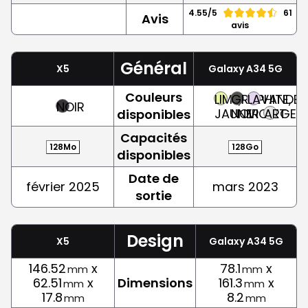
4.55/5
61
Avis
avis
Général
X5
Galaxy A34 5G
Couleurs
LIME,
GRAPHITE,
LAVANDE,
NOIR
JAUNE
NOIR
VIOLET
ARGEN
disponibles
Capacités
128Mo
128Go
disponibles
Date de
février 2025
mars 2023
sortie
Design
X5
Galaxy A34 5G
146.52
x
78.1
x
mm
mm
62.51
x
Dimensions
161.3
x
mm
mm
17.8
8.2
mm
mm