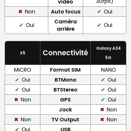
30fps)
vidéo
Non
Auto focus
Oui
Caméra
Oui
Oui
arrière
Galaxy A34
Connectivité
X5
5G
MICRO
Format SIM
NANO
Oui
BTMono
Oui
Oui
BTStereo
Oui
Non
GPS
Oui
Jack
Non
Non
TV Output
Non
Oui
USB