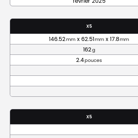
février 2025
X5
146.52
x 62.51
x 17.8
mm
mm
mm
162
g
2.4
pouces
X5