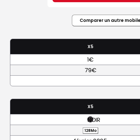
Comparer un autre mobil
X5
1€
79€
X5
NOIR
128Mo