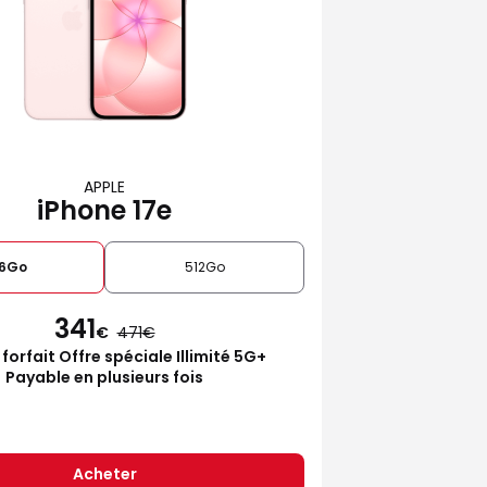
APPLE
iPhone 17e
6Go
512Go
341
€
471
 forfait Offre spéciale Illimité 5G+
Payable en plusieurs fois
Acheter