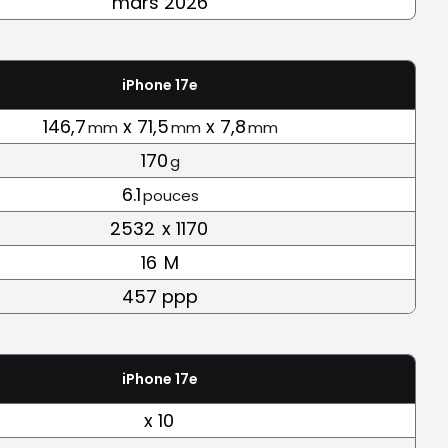
mars 2026
iPhone 17e
146,7
x 71,5
x 7,8
mm
mm
mm
170
g
6.1
pouces
2532
x 1170
16
M
457 ppp
iPhone 17e
x 10