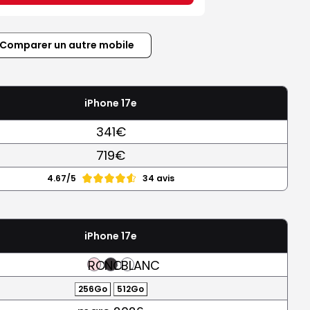
Comparer un autre mobile
iPhone 17e
341€
719€
4.67/5
34 avis
iPhone 17e
ROSE
NOIR
BLANC
256Go
512Go