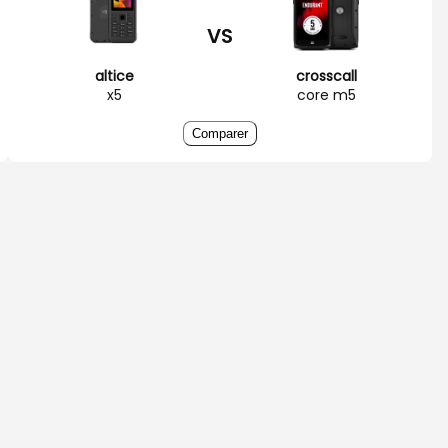
VS
altice
crosscall
x5
core m5
Comparer