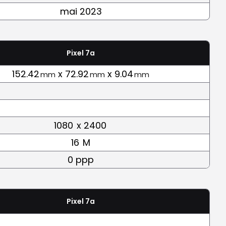
mai 2023
Pixel 7a
152.42
x 72.92
x 9.04
mm
mm
mm
1080
x 2400
16
M
0 ppp
Pixel 7a