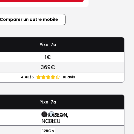
Comparer un autre mobile
Pixel 7a
1€
369€
4.43/5
16 avis
Pixel 7a
CHARBON,
OCEAN,
NOIR
BLEU
128Go