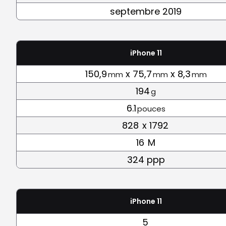
septembre 2019
iPhone 11
150,9
x 75,7
x 8,3
mm
mm
mm
194
g
6.1
pouces
828
x 1792
16
M
324 ppp
iPhone 11
5