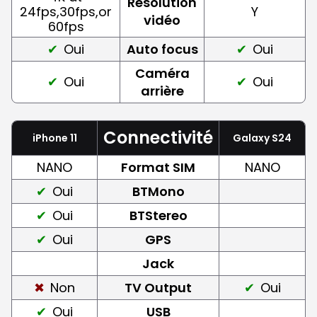
Résolution
24fps,30fps,or
Y
vidéo
60fps
Oui
Auto focus
Oui
Caméra
Oui
Oui
arrière
Connectivité
iPhone 11
Galaxy S24
NANO
Format SIM
NANO
Oui
BTMono
Oui
BTStereo
Oui
GPS
Jack
Non
TV Output
Oui
Oui
USB