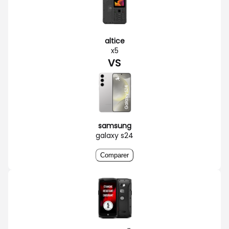
altice
x5
VS
samsung
galaxy s24
Comparer