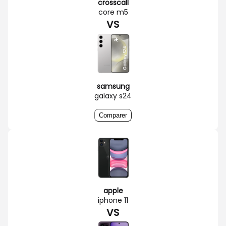
crosscall
core m5
VS
samsung
galaxy s24
Comparer
apple
iphone 11
VS