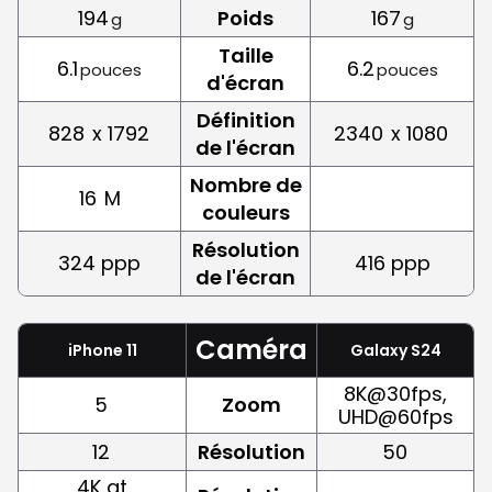
194
Poids
167
g
g
Taille
6.1
6.2
pouces
pouces
d'écran
Définition
828
x 1792
2340
x 1080
de l'écran
Nombre de
16
M
couleurs
Résolution
324 ppp
416 ppp
de l'écran
Caméra
iPhone 11
Galaxy S24
8K@30fps,
5
Zoom
UHD@60fps
12
Résolution
50
4K at