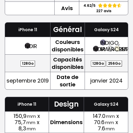
4.62/5
Avis
227 avis
Général
iPhone 11
Galaxy S24
Couleurs
INDIGO,
NOIR
NOIR
MAUVE
ARGENT
CREME
disponibles
Capacités
128Go
128Go
256Go
disponibles
Date de
septembre 2019
janvier 2024
sortie
Design
iPhone 11
Galaxy S24
150,9
x
147.0
x
mm
mm
75,7
x
Dimensions
70.6
x
mm
mm
8,3
7.6
mm
mm