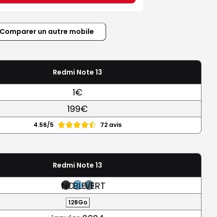
Comparer un autre mobile
Redmi Note 13
1€
199€
4.56/5
72 avis
Redmi Note 13
NOIR
BLEU
VERT
128Go