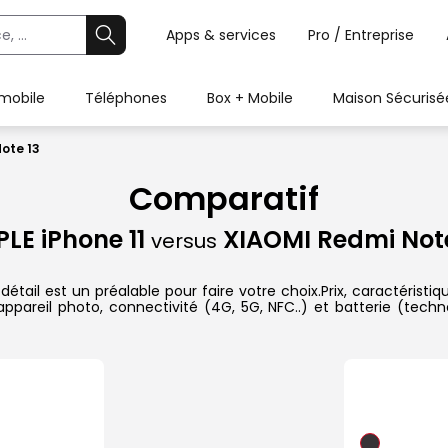
Apps & services
Pro / Entreprise
 mobile
Téléphones
Box + Mobile
Maison Sécurisé
Note 13
Comparatif
PLE iPhone 11
XIAOMI Redmi Note
versus
tail est un préalable pour faire votre choix.Prix, caractéristiq
pareil photo, connectivité (4G, 5G, NFC..) et batterie (techn