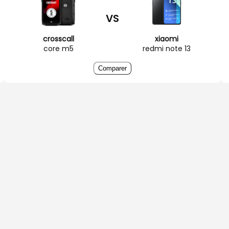
VS
crosscall
xiaomi
core m5
redmi note 13
Comparer