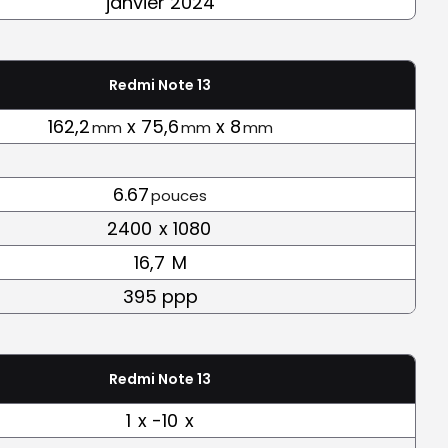
janvier 2024
Redmi Note 13
162,2
x 75,6
x 8
mm
mm
mm
6.67
pouces
2400
x 1080
16,7
M
395 ppp
Redmi Note 13
1
x -10
x