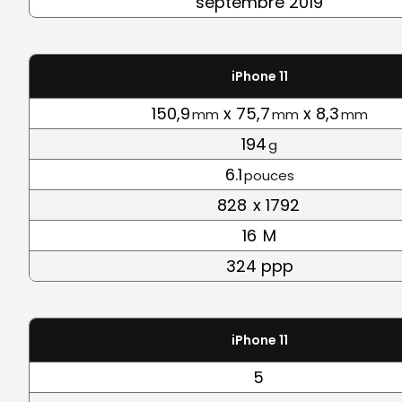
septembre 2019
iPhone 11
150,9
x 75,7
x 8,3
mm
mm
mm
194
g
6.1
pouces
828
x 1792
16
M
324 ppp
iPhone 11
5