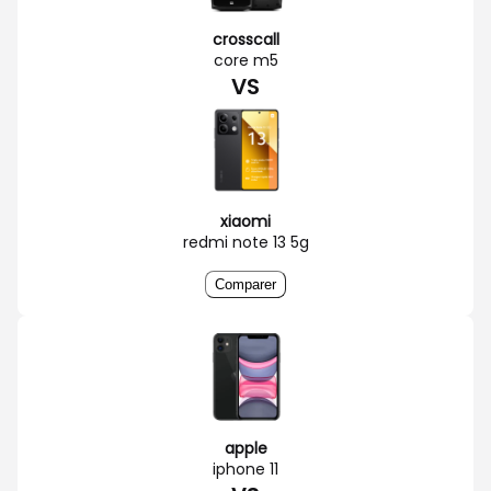
crosscall
core m5
VS
xiaomi
redmi note 13 5g
Comparer
apple
iphone 11