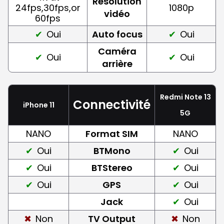
Résolution
24fps,30fps,or
1080p
vidéo
60fps
Oui
Auto focus
Oui
Caméra
Oui
Oui
arrière
Redmi Note 13
Connectivité
iPhone 11
5G
NANO
Format SIM
NANO
Oui
BTMono
Oui
Oui
BTStereo
Oui
Oui
GPS
Oui
Jack
Oui
Non
TV Output
Non