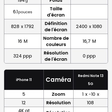
194
Poids
g
Taille
6.1
pouces
d'écran
Définition
828
x 1792
2400
x 1080
de l'écran
Nombre de
16
M
16,7
M
couleurs
Résolution
324 ppp
0 ppp
de l'écran
Redmi Note 13
Caméra
iPhone 11
5G
5
Zoom
1
x -10
x
12
Résolution
108
4K at