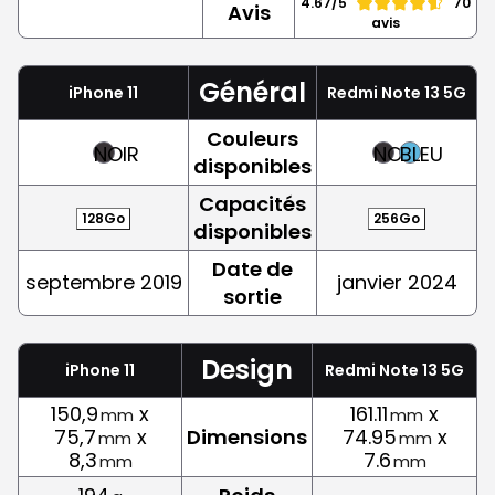
4.67/5
70
Avis
avis
Général
iPhone 11
Redmi Note 13 5G
Couleurs
NOIR
NOIR
BLEU
disponibles
Capacités
128Go
256Go
disponibles
Date de
septembre 2019
janvier 2024
sortie
Design
iPhone 11
Redmi Note 13 5G
150,9
x
161.11
x
mm
mm
75,7
x
Dimensions
74.95
x
mm
mm
8,3
7.6
mm
mm