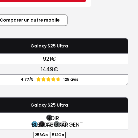
Comparer un autre mobile
Galaxy S25 Ultra
921€
1449€
4.77/5
125 avis
Galaxy S25 Ultra
NOIR
BLEU
NOIR
ABSOLU
GRIS
ARGENT
256Go
512Go