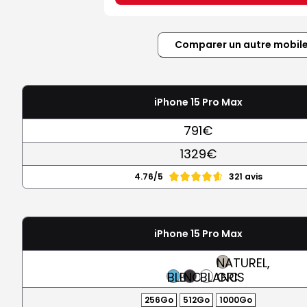
Comparer un autre mobil
iPhone 15 Pro Max
791€
1329€
4.76/5
321 avis
iPhone 15 Pro Max
NATUREL,
BLEU
NOIR
BLANC
GRIS
256Go
512Go
1000Go