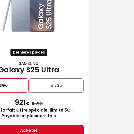
Dernières pièces
SAMSUNG
Galaxy S25 Ultra
6Go
512Go
921
€
1021
 forfait Offre spéciale Illimité 5G+
Payable en plusieurs fois
Acheter