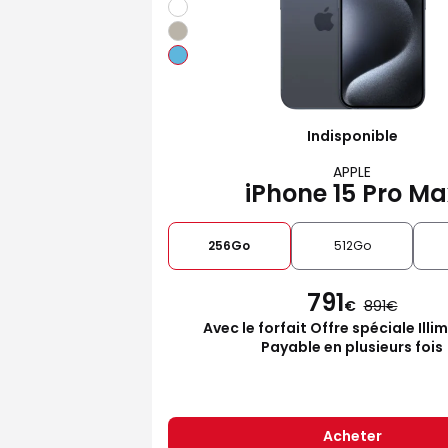
Indisponible
APPLE
iPhone 15 Pro Ma
256Go
512Go
791
€
891
Avec le forfait Offre spéciale Illi
Payable en plusieurs fois
Acheter