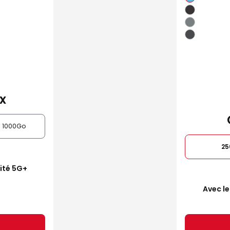
x
1000Go
25
mité 5G+
Avec le