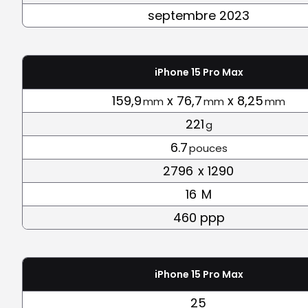
septembre 2023
iPhone 15 Pro Max
159,9
x 76,7
x 8,25
mm
mm
mm
221
g
6.7
pouces
2796
x 1290
16
M
460 ppp
iPhone 15 Pro Max
25