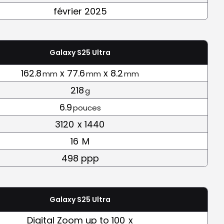
février 2025
Galaxy S25 Ultra
162.8
x 77.6
x 8.2
mm
mm
mm
218
g
6.9
pouces
3120
x 1440
16
M
498 ppp
Galaxy S25 Ultra
Digital Zoom up to 100
x