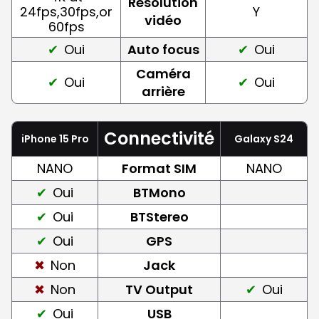
Résolution
24fps,30fps,or
Y
vidéo
60fps
Oui
Auto focus
Oui
Caméra
Oui
Oui
arrière
Connectivité
iPhone 15 Pro
Galaxy S24
NANO
Format SIM
NANO
Oui
BTMono
Oui
BTStereo
Oui
GPS
Non
Jack
Non
TV Output
Oui
Oui
USB