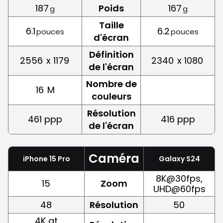
187
Poids
167
g
g
Taille
6.1
6.2
pouces
pouces
d'écran
Définition
2556
x 1179
2340
x 1080
de l'écran
Nombre de
16
M
couleurs
Résolution
461 ppp
416 ppp
de l'écran
Caméra
iPhone 15 Pro
Galaxy S24
8K@30fps,
15
Zoom
UHD@60fps
48
Résolution
50
4K at