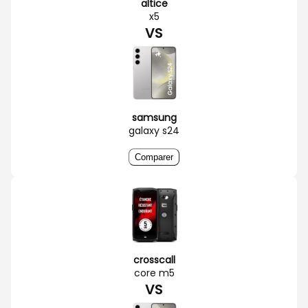
altice
x5
VS
samsung
galaxy s24
Comparer
crosscall
core m5
VS