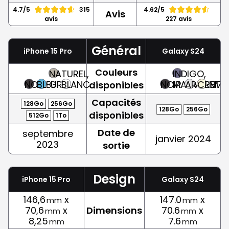
4.7/5
315
4.62/5
Avis
avis
227 avis
Général
iPhone 15 Pro
Galaxy S24
Couleurs
NATUREL,
INDIGO,
NOIR
BLEU
GRIS
BLANC
NOIR
MAUVE
ARGENT
CREME
disponibles
Capacités
128Go
256Go
128Go
256Go
disponibles
512Go
1To
Date de
septembre
janvier 2024
2023
sortie
Design
iPhone 15 Pro
Galaxy S24
146,6
x
147.0
x
mm
mm
70,6
x
Dimensions
70.6
x
mm
mm
8,25
7.6
mm
mm