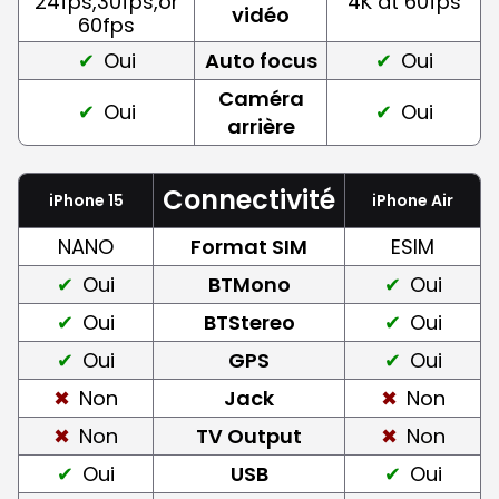
24fps,30fps,or
4K at 60fps
vidéo
60fps
Oui
Auto focus
Oui
Caméra
Oui
Oui
arrière
Connectivité
iPhone 15
iPhone Air
NANO
Format SIM
ESIM
Oui
BTMono
Oui
Oui
BTStereo
Oui
Oui
GPS
Oui
Non
Jack
Non
Non
TV Output
Non
Oui
USB
Oui