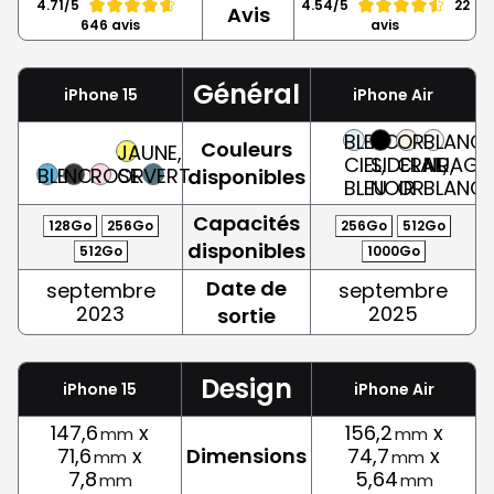
4.71/5
4.54/5
22
Avis
646 avis
avis
Général
iPhone 15
iPhone Air
BLEU
NOIR
OR
BLANC
Couleurs
JAUNE,
CIEL,
SIDERAL,
CLAIR,
NUAGE,
BLEU
NOIR
ROSE
OR
VERT
disponibles
BLEU
NOIR
OR
BLANC
Capacités
128Go
256Go
256Go
512Go
disponibles
512Go
1000Go
Date de
septembre
septembre
2023
2025
sortie
Design
iPhone 15
iPhone Air
147,6
x
156,2
x
mm
mm
71,6
x
Dimensions
74,7
x
mm
mm
7,8
5,64
mm
mm