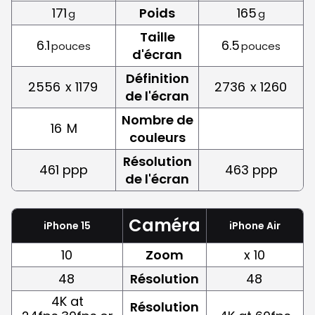
171
Poids
165
g
g
Taille
6.1
6.5
pouces
pouces
d'écran
Définition
2556
x 1179
2736
x 1260
de l'écran
Nombre de
16
M
couleurs
Résolution
461 ppp
463 ppp
de l'écran
Caméra
iPhone 15
iPhone Air
10
Zoom
x 10
48
Résolution
48
4K at
Résolution