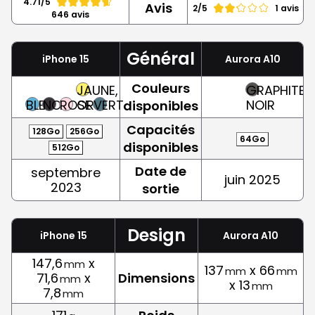
4.71/5
Avis
2/5
1 avis
646 avis
Général
iPhone 15
Aurora A10
Couleurs
JAUNE,
GRAPHITE,
BLEU
NOIR
ROSE
OR
VERT
NOIR
disponibles
Capacités
128Go
256Go
64Go
disponibles
512Go
Date de
septembre
juin 2025
2023
sortie
Design
iPhone 15
Aurora A10
147,6
x
mm
137
x 66
mm
mm
71,6
x
Dimensions
mm
x 13
mm
7,8
mm