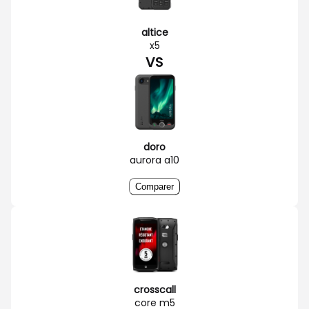
altice
x5
VS
doro
aurora a10
Comparer
crosscall
core m5