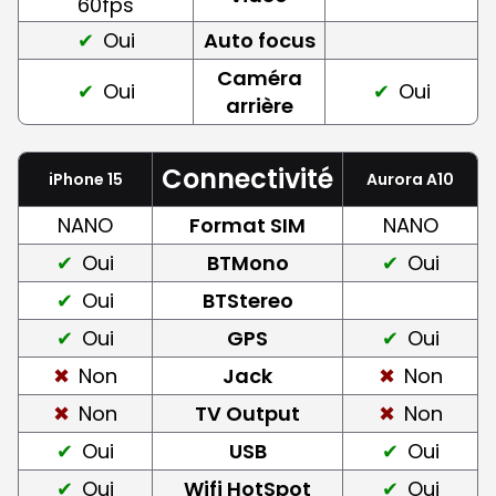
60fps
Oui
Auto focus
Caméra
Oui
Oui
arrière
Connectivité
iPhone 15
Aurora A10
NANO
Format SIM
NANO
Oui
BTMono
Oui
Oui
BTStereo
Oui
GPS
Oui
Non
Jack
Non
Non
TV Output
Non
Oui
USB
Oui
Oui
Wifi HotSpot
Oui