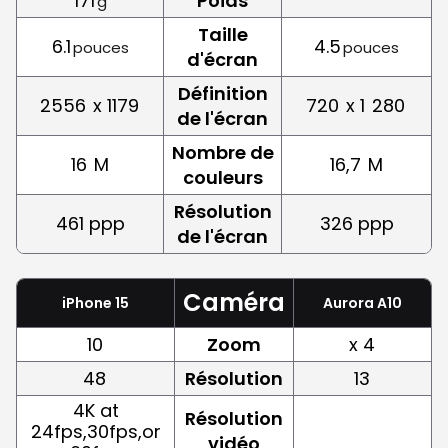
171
Poids
g
Taille
6.1
4.5
pouces
pouces
d'écran
Définition
2556
x 1179
720
x 1
280
de l'écran
Nombre de
16
M
16,7
M
couleurs
Résolution
461 ppp
326 ppp
de l'écran
Caméra
iPhone 15
Aurora A10
10
Zoom
x 4
48
Résolution
13
4K at
Résolution
24fps,30fps,or
vidéo