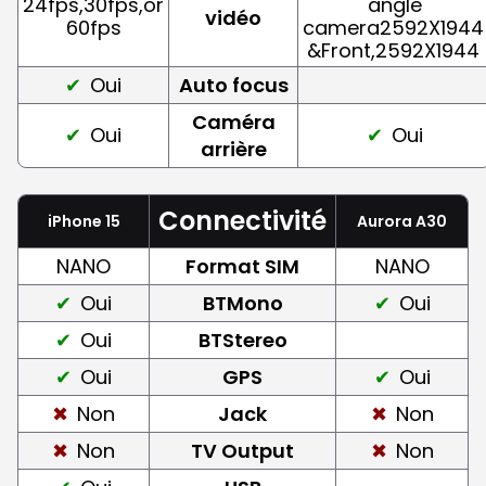
24fps,30fps,or
angle
vidéo
60fps
camera2592X1944
&Front,2592X1944
Oui
Auto focus
Caméra
Oui
Oui
arrière
Connectivité
iPhone 15
Aurora A30
NANO
Format SIM
NANO
Oui
BTMono
Oui
Oui
BTStereo
Oui
GPS
Oui
Non
Jack
Non
Non
TV Output
Non