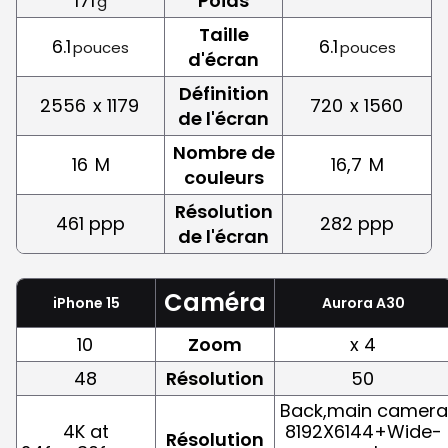
171
Poids
g
Taille
6.1
6.1
pouces
pouces
d'écran
Définition
2556
x 1179
720
x 1560
de l'écran
Nombre de
16
M
16,7
M
couleurs
Résolution
461 ppp
282 ppp
de l'écran
Caméra
iPhone 15
Aurora A30
10
Zoom
x 4
48
Résolution
50
Back,main camera
4K at
8192X6144+Wide-
Résolution