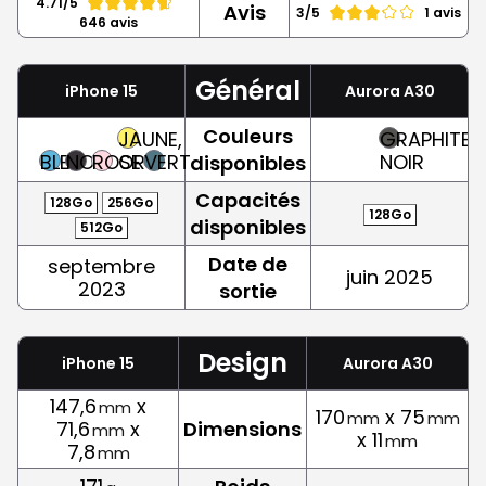
4.71/5
Avis
3/5
1 avis
646 avis
Général
iPhone 15
Aurora A30
Couleurs
JAUNE,
GRAPHITE,
BLEU
NOIR
ROSE
OR
VERT
NOIR
disponibles
Capacités
128Go
256Go
128Go
disponibles
512Go
Date de
septembre
juin 2025
2023
sortie
Design
iPhone 15
Aurora A30
147,6
x
mm
170
x 75
mm
mm
71,6
x
Dimensions
mm
x 11
mm
7,8
mm