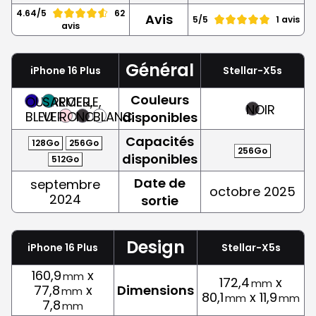
4.64/5
62
Avis
5/5
1 avis
avis
Général
iPhone 16 Plus
Stellar-X5s
Couleurs
OUTREMER,
SARCELLE,
NOIR
BLEU
VERT
ROSE
NOIR
BLANC
disponibles
Capacités
128Go
256Go
256Go
disponibles
512Go
Date de
septembre
octobre 2025
2024
sortie
Design
iPhone 16 Plus
Stellar-X5s
160,9
x
mm
172,4
x
mm
77,8
x
Dimensions
mm
80,1
x 11,9
mm
mm
7,8
mm