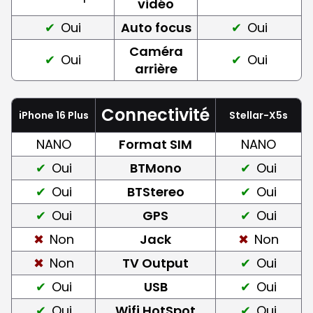
vidéo
Oui
Auto focus
Oui
Caméra
Oui
Oui
arrière
Connectivité
iPhone 16 Plus
Stellar-X5s
NANO
Format SIM
NANO
Oui
BTMono
Oui
Oui
BTStereo
Oui
Oui
GPS
Oui
Non
Jack
Non
Non
TV Output
Oui
Oui
USB
Oui
Oui
Wifi HotSpot
Oui