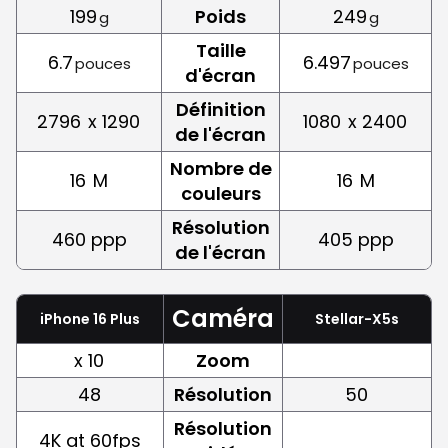
199
Poids
249
g
g
Taille
6.7
6.497
pouces
pouces
d'écran
Définition
2796
x 1290
1080
x 2400
de l'écran
Nombre de
16
M
16
M
couleurs
Résolution
460 ppp
405 ppp
de l'écran
Caméra
iPhone 16 Plus
Stellar-X5s
x 10
Zoom
48
Résolution
50
Résolution
4K at 60fps